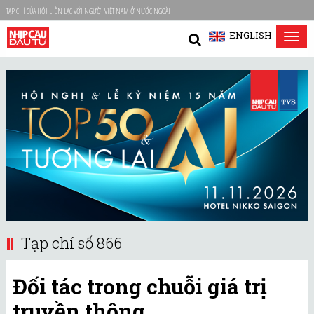
TẠP CHÍ CỦA HỘI LIÊN LẠC VỚI NGƯỜI VIỆT NAM Ở NƯỚC NGOÀI
ENGLISH
Tog
nav
Tạp chí số 866
Đối tác trong chuỗi giá trị
truyền thông