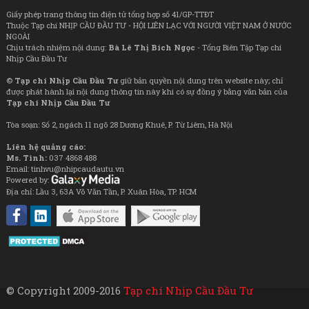
Giấy phép trang thông tin điện tử tổng hợp số 41/GP-TTĐT
Thuộc Tạp chí NHỊP CẦU ĐẦU TƯ - HỘI LIÊN LẠC VỚI NGƯỜI VIỆT NAM Ở NƯỚC
NGOÀI
Chịu trách nhiệm nội dung:
Bà Lê Thị Bích Ngọc
- Tổng Biên Tập Tạp chí
Nhịp Cầu Đầu Tư
©
Tạp chí Nhịp Cầu Đầu Tư
giữ bản quyền nội dung trên website này; chỉ
được phát hành lại nội dung thông tin này khi có sự đồng ý bằng văn bản của
Tạp chí Nhịp Cầu Đầu Tư
Tòa soạn: Số 2, ngách 11 ngõ 28 Dương Khuê, P. Từ Liêm, Hà Nội
Liên hệ quảng cáo:
Ms. Tình:
037 4868 488
Email: tinhvu@nhipcaudautu.vn
Powered by:
Địa chỉ: Lầu 3, 63A Võ Văn Tần, P. Xuân Hòa, TP. HCM
© Copyright 2009-2016
Tạp chí Nhịp Cầu Đầu Tư