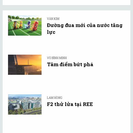
VĂN KIM
Đường đua mới của nước tăng
lực
VŨ BÌNH MINH
Tâm điểm bứt phá
LAM HỒNG
F2 thử lửa tại REE