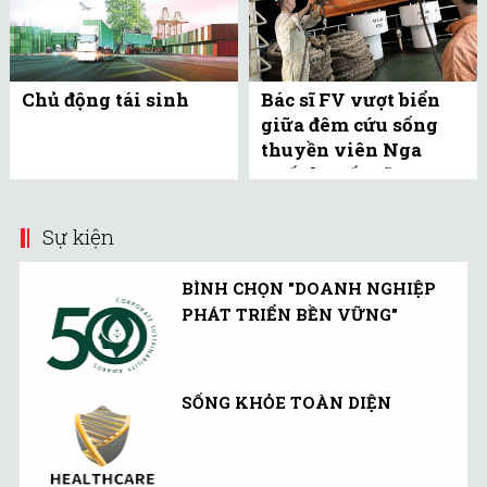
Chủ động tái sinh
Bác sĩ FV vượt biển
giữa đêm cứu sống
thuyền viên Nga
xuất huyết não
Sự kiện
BÌNH CHỌN "DOANH NGHIỆP
PHÁT TRIỂN BỀN VỮNG"
SỐNG KHỎE TOÀN DIỆN