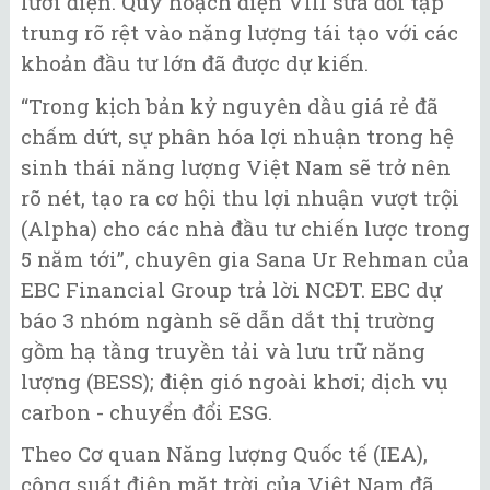
lưới điện. Quy hoạch điện VIII sửa đổi tập
trung rõ rệt vào năng lượng tái tạo với các
khoản đầu tư lớn đã được dự kiến.
“Trong kịch bản kỷ nguyên dầu giá rẻ đã
chấm dứt, sự phân hóa lợi nhuận trong hệ
sinh thái năng lượng Việt Nam sẽ trở nên
rõ nét, tạo ra cơ hội thu lợi nhuận vượt trội
(Alpha) cho các nhà đầu tư chiến lược trong
5 năm tới”, chuyên gia Sana Ur Rehman của
EBC Financial Group trả lời NCĐT. EBC dự
báo 3 nhóm ngành sẽ dẫn dắt thị trường
gồm hạ tầng truyền tải và lưu trữ năng
lượng (BESS); điện gió ngoài khơi; dịch vụ
carbon - chuyển đổi ESG.
Theo Cơ quan Năng lượng Quốc tế (IEA),
công suất điện mặt trời của Việt Nam đã