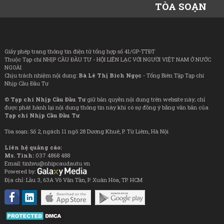
TÒA SOẠN
Giấy phép trang thông tin điện tử tổng hợp số 41/GP-TTĐT
Thuộc Tạp chí NHỊP CẦU ĐẦU TƯ - HỘI LIÊN LẠC VỚI NGƯỜI VIỆT NAM Ở NƯỚC
NGOÀI
Chịu trách nhiệm nội dung:
Bà Lê Thị Bích Ngọc
- Tổng Biên Tập Tạp chí
Nhịp Cầu Đầu Tư
©
Tạp chí Nhịp Cầu Đầu Tư
giữ bản quyền nội dung trên website này; chỉ
được phát hành lại nội dung thông tin này khi có sự đồng ý bằng văn bản của
Tạp chí Nhịp Cầu Đầu Tư
Tòa soạn: Số 2, ngách 11 ngõ 28 Dương Khuê, P. Từ Liêm, Hà Nội
Liên hệ quảng cáo:
Ms. Tình:
037 4868 488
Email: tinhvu@nhipcaudautu.vn
Powered by:
Địa chỉ: Lầu 3, 63A Võ Văn Tần, P. Xuân Hòa, TP. HCM