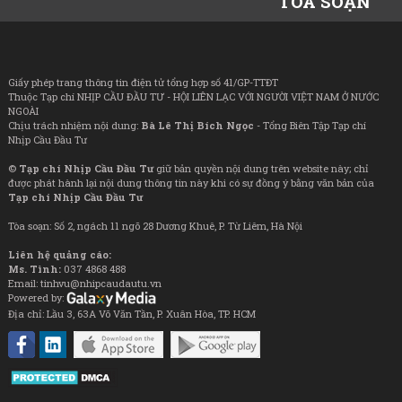
TÒA SOẠN
Giấy phép trang thông tin điện tử tổng hợp số 41/GP-TTĐT
Thuộc Tạp chí NHỊP CẦU ĐẦU TƯ - HỘI LIÊN LẠC VỚI NGƯỜI VIỆT NAM Ở NƯỚC
NGOÀI
Chịu trách nhiệm nội dung:
Bà Lê Thị Bích Ngọc
- Tổng Biên Tập Tạp chí
Nhịp Cầu Đầu Tư
©
Tạp chí Nhịp Cầu Đầu Tư
giữ bản quyền nội dung trên website này; chỉ
được phát hành lại nội dung thông tin này khi có sự đồng ý bằng văn bản của
Tạp chí Nhịp Cầu Đầu Tư
Tòa soạn: Số 2, ngách 11 ngõ 28 Dương Khuê, P. Từ Liêm, Hà Nội
Liên hệ quảng cáo:
Ms. Tình:
037 4868 488
Email: tinhvu@nhipcaudautu.vn
Powered by:
Địa chỉ: Lầu 3, 63A Võ Văn Tần, P. Xuân Hòa, TP. HCM