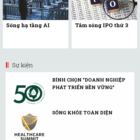
Sóng hạ tầng AI
Tâm sóng IPO thứ 3
Sự kiện
BÌNH CHỌN "DOANH NGHIỆP
PHÁT TRIỂN BỀN VỮNG"
SỐNG KHỎE TOÀN DIỆN