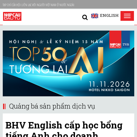
TẠP CHÍ CỦA HỘI LIÊN LẠC VỚI NGƯỜI VIỆT NAM Ở NƯỚC NGOÀI
ENGLISH
Tog
nav
Quảng bá sản phẩm dịch vụ
BHV English cấp học bổng
tiếng Anh cho doanh