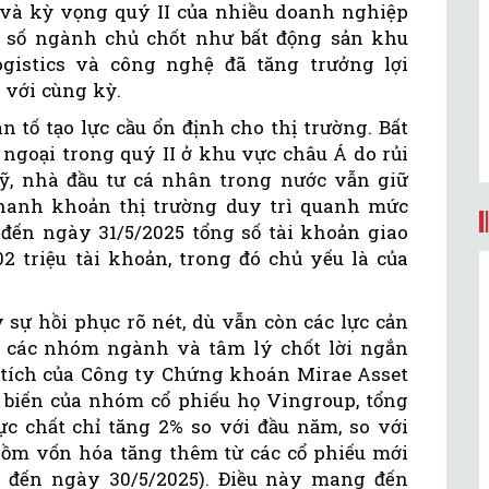
 và kỳ vọng quý II của nhiều doanh nghiệp
 số ngành chủ chốt như bất động sản khu
ogistics và công nghệ đã tăng trưởng lợi
 với cùng kỳ.
n tố tạo lực cầu ổn định cho thị trường. Bất
 ngoại trong quý II ở khu vực châu Á do rủi
 Mỹ, nhà đầu tư cá nhân trong nước vẫn giữ
thanh khoản thị trường duy trì quanh mức
h đến ngày 31/5/2025 tổng số tài khoản giao
2 triệu tài khoản, trong đó chủ yếu là của
sự hồi phục rõ nét, dù vẫn còn các lực cản
 các nhóm ngành và tâm lý chốt lời ngắn
 tích của Công ty Chứng khoán Mirae Asset
t biến của nhóm cổ phiếu họ Vingroup, tổng
ực chất chỉ tăng 2% so với đầu năm, so với
 gồm vốn hóa tăng thêm từ các cổ phiếu mới
h đến ngày 30/5/2025). Điều này mang đến