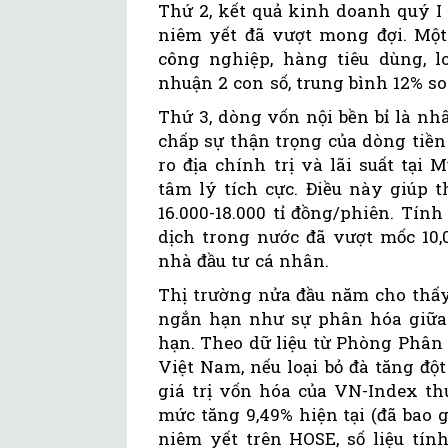
Thứ 2, kết quả kinh doanh quý I
niêm yết đã vượt mong đợi. Một
công nghiệp, hàng tiêu dùng, l
nhuận 2 con số, trung bình 12% so
Thứ 3, dòng vốn nội bền bỉ là nhâ
chấp sự thận trọng của dòng tiền
ro địa chính trị và lãi suất tại
tâm lý tích cực. Điều này giúp 
16.000-18.000 tỉ đồng/phiên. Tín
dịch trong nước đã vượt mốc 10,0
nhà đầu tư cá nhân.
Thị trường nửa đầu năm cho thấy 
ngắn hạn như sự phân hóa giữa
hạn. Theo dữ liệu từ Phòng Phân
Việt Nam, nếu loại bỏ đà tăng độ
giá trị vốn hóa của VN-Index th
mức tăng 9,49% hiện tại (đã bao
niêm yết trên HOSE, số liệu tín