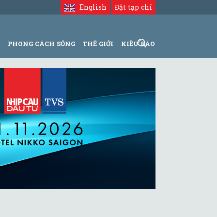
English
Đặt tạp chí
N
PHONG CÁCH SỐNG
THẾ GIỚI
KIỀU BÀO