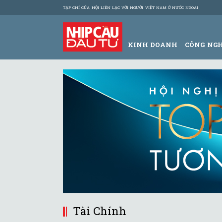
TẠP CHÍ CỦA HỘI LIÊN LẠC VỚI NGƯỜI VIỆT NAM Ở NƯỚC NGOÀI
KINH DOANH
CÔNG NG
Tài Chính