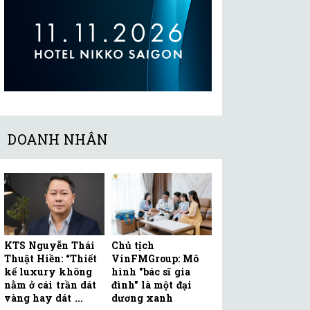
DOANH NHÂN
KTS Nguyễn Thái
Chủ tịch
Thuật Hiền: “Thiết
VinFMGroup: Mô
kế luxury không
hình "bác sĩ gia
nằm ở cái trần dát
đình" là một đại
vàng hay dát ...
dương xanh