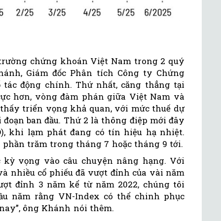
ị trường chứng khoán Việt Nam trong 2 quý
Khánh, Giám đốc Phân tích Công ty Chứng
tác động chính. Thứ nhất, căng thẳng tại
 cực hơn, vòng đàm phán giữa Việt Nam và
thấy triển vọng khả quan, với mức thuế dự
i đoạn ban đầu. Thứ 2 là thông điệp mới đây
), khi lạm phát đang có tín hiệu hạ nhiệt.
m phần trăm trong tháng 7 hoặc tháng 9 tới.
ục kỳ vọng vào câu chuyện nâng hạng. Với
 và nhiều cổ phiếu đã vượt đỉnh của vài năm
vượt đỉnh 3 năm kể từ năm 2022, chúng tôi
đầu năm rằng VN-Index có thể chinh phục
 nay”, ông Khánh nói thêm.