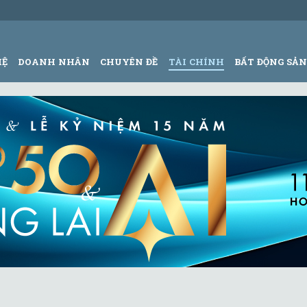
HỆ
DOANH NHÂN
CHUYÊN ĐỀ
TÀI CHÍNH
BẤT ĐỘNG SẢ