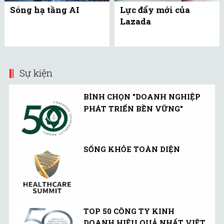
Sóng hạ tầng AI
Lực đẩy mới của
Lazada
Sự kiện
BÌNH CHỌN "DOANH NGHIỆP
PHÁT TRIỂN BỀN VỮNG"
SỐNG KHỎE TOÀN DIỆN
TOP 50 CÔNG TY KINH
DOANH HIỆU QUẢ NHẤT VIỆT