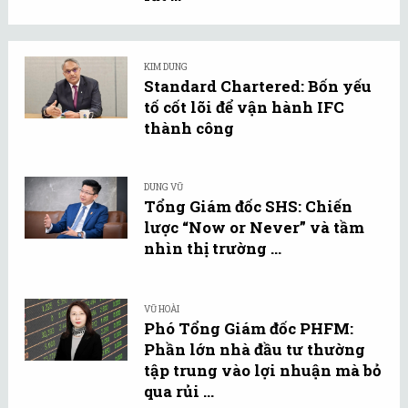
KIM DUNG
Standard Chartered: Bốn yếu
tố cốt lõi để vận hành IFC
thành công
DUNG VŨ
Tổng Giám đốc SHS: Chiến
lược “Now or Never” và tầm
nhìn thị trường ...
VŨ HOÀI
Phó Tổng Giám đốc PHFM:
Phần lớn nhà đầu tư thường
tập trung vào lợi nhuận mà bỏ
qua rủi ...