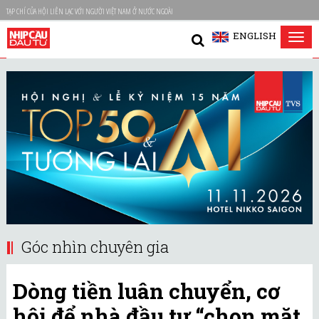
TẠP CHÍ CỦA HỘI LIÊN LẠC VỚI NGƯỜI VIỆT NAM Ở NƯỚC NGOÀI
ENGLISH
Tog
nav
Góc nhìn chuyên gia
Dòng tiền luân chuyển, cơ
hội để nhà đầu tư “chọn mặt