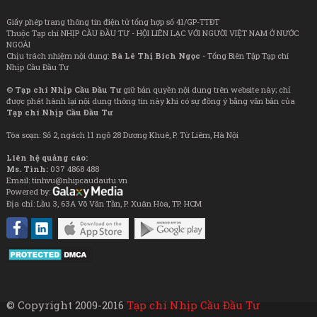
Giấy phép trang thông tin điện tử tổng hợp số 41/GP-TTĐT
Thuộc Tạp chí NHỊP CẦU ĐẦU TƯ - HỘI LIÊN LẠC VỚI NGƯỜI VIỆT NAM Ở NƯỚC
NGOÀI
Chịu trách nhiệm nội dung:
Bà Lê Thị Bích Ngọc
- Tổng Biên Tập Tạp chí
Nhịp Cầu Đầu Tư
©
Tạp chí Nhịp Cầu Đầu Tư
giữ bản quyền nội dung trên website này; chỉ
được phát hành lại nội dung thông tin này khi có sự đồng ý bằng văn bản của
Tạp chí Nhịp Cầu Đầu Tư
Tòa soạn: Số 2, ngách 11 ngõ 28 Dương Khuê, P. Từ Liêm, Hà Nội
Liên hệ quảng cáo:
Ms. Tình:
037 4868 488
Email: tinhvu@nhipcaudautu.vn
Powered by:
Địa chỉ: Lầu 3, 63A Võ Văn Tần, P. Xuân Hòa, TP. HCM
© Copyright 2009-2016
Tạp chí Nhịp Cầu Đầu Tư