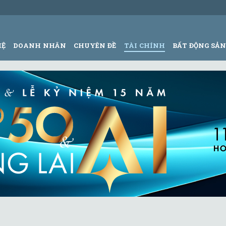
HỆ
DOANH NHÂN
CHUYÊN ĐỀ
TÀI CHÍNH
BẤT ĐỘNG SẢ