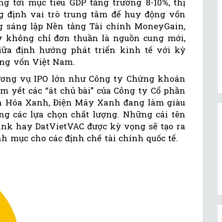
g tới mục tiêu GDP tăng trưởng 8-10%, thị
 định vai trò trung tâm để huy động vốn
g sáng lập Nền tảng Tài chính MoneyGain,
y không chỉ đơn thuần là nguồn cung mới,
iữa định hướng phát triển kinh tế với kỳ
ờng vốn Việt Nam.
hương vụ IPO lớn như Công ty Chứng khoán
 yết các “át chủ bài” của Công ty Cổ phần
ch Hóa Xanh, Điện Máy Xanh đang làm giàu
ng các lựa chọn chất lượng. Những cái tên
nk hay DatVietVAC được kỳ vọng sẽ tạo ra
h mục cho các định chế tài chính quốc tế.