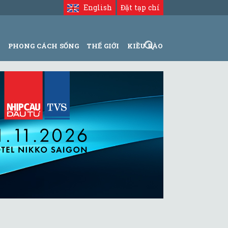
English
Đặt tạp chí
N
PHONG CÁCH SỐNG
THẾ GIỚI
KIỀU BÀO