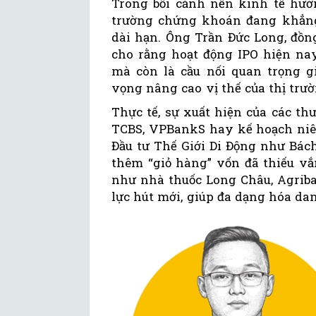
Trong bối cảnh nền kinh tế hướn
trường chứng khoán đang khẳng
dài hạn. Ông Trần Đức Long, đồn
cho rằng hoạt động IPO hiện na
mà còn là cầu nối quan trọng g
vọng nâng cao vị thế của thị trư
Thực tế, sự xuất hiện của các t
TCBS, VPBankS hay kế hoạch niêm
Đầu tư Thế Giới Di Động như Bá
thêm “giỏ hàng” vốn đã thiếu vắ
như nhà thuốc Long Châu, Agriba
lực hút mới, giúp đa dạng hóa dan