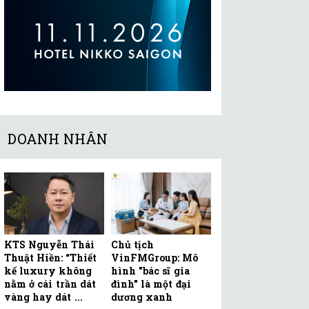
DOANH NHÂN
KTS Nguyễn Thái
Chủ tịch
Thuật Hiền: “Thiết
VinFMGroup: Mô
kế luxury không
hình "bác sĩ gia
nằm ở cái trần dát
đình" là một đại
vàng hay dát ...
dương xanh