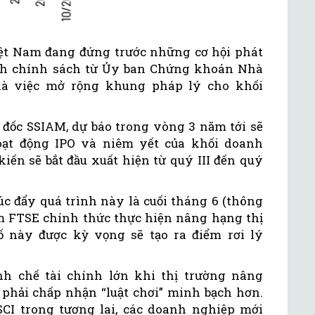
iệt Nam đang đứng trước những cơ hội phát
nh chính sách từ Ủy ban Chứng khoán Nhà
 là việc mở rộng khung pháp lý cho khối
ốc SSIAM, dự báo trong vòng 3 năm tới sẽ
oạt động IPO và niêm yết của khối doanh
kiến sẽ bắt đầu xuất hiện từ quý III đến quý
úc đẩy quá trình này là cuối tháng 6 (thông
ểm FTSE chính thức thực hiện nâng hạng thị
 này được kỳ vọng sẽ tạo ra điểm rơi lý
nh chế tài chính lớn khi thị trường nâng
 phải chấp nhận “luật chơi” minh bạch hơn.
I trong tương lai, các doanh nghiệp mới