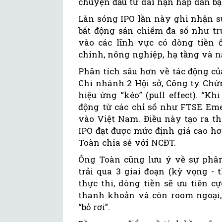
chuyện đầu tư dài hạn hấp dẫn bậ
Làn sóng IPO lần này ghi nhận sự
bất động sản chiếm đa số như tr
vào các lĩnh vực có dòng tiền 
chính, nông nghiệp, hạ tầng và n
Phân tích sâu hơn về tác động c
Chi nhánh 2 Hội sở, Công ty Chứ
hiệu ứng “kéo” (pull effect). “K
động từ các chỉ số như FTSE Eme
vào Việt Nam. Điều này tạo ra t
IPO đạt được mức định giá cao hơn
Toàn chia sẻ với NCĐT.
Ông Toàn cũng lưu ý về sự phâ
trải qua 3 giai đoạn (kỳ vọng - 
thực thi, dòng tiền sẽ ưu tiên 
thanh khoản và còn room ngoại, 
“bỏ rơi”.