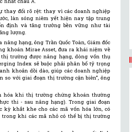
c nhất châu Á.
 thay đổi rõ rệt: thay vì các doanh nghiệp
ước, làn sóng niêm yết hiện nay tập trung
ổn định và tăng trưởng bền vững như tài
ăng lượng.
ủa nâng hạng, ông Trần Quốc Toàn, Giám đốc
ng khoán Mirae Asset, đưa ra khái niệm về
hi thị trường được nâng hạng, dòng vốn thụ
rging Index sẽ buộc phải phân bổ tỷ trọng
hanh khoản dồi dào, giúp các doanh nghiệp
 so với giai đoạn thị trường cận biên”, ông
n hóa khi thị trường chứng khoán thường
thực thi - sau nâng hạng). Trong giai đoạn
cực kỳ khắt khe cho các mã vốn hóa lớn, có
trong khi các mã nhỏ có thể bị thị trường