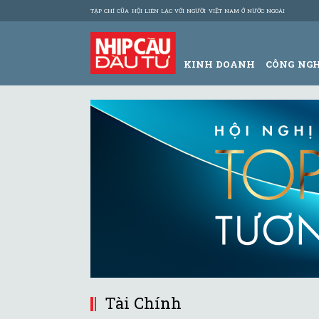
TẠP CHÍ CỦA HỘI LIÊN LẠC VỚI NGƯỜI VIỆT NAM Ở NƯỚC NGOÀI
KINH DOANH
CÔNG NG
Tài Chính