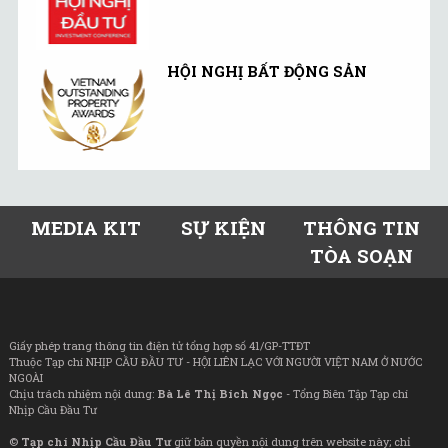
HỘI NGHỊ BẤT ĐỘNG SẢN
MEDIA KIT
SỰ KIỆN
THÔNG TIN
TÒA SOẠN
Giấy phép trang thông tin điện tử tổng hợp số 41/GP-TTĐT
Thuộc Tạp chí NHỊP CẦU ĐẦU TƯ - HỘI LIÊN LẠC VỚI NGƯỜI VIỆT NAM Ở NƯỚC
NGOÀI
Chịu trách nhiệm nội dung:
Bà Lê Thị Bích Ngọc
- Tổng Biên Tập Tạp chí
Nhịp Cầu Đầu Tư
©
Tạp chí Nhịp Cầu Đầu Tư
giữ bản quyền nội dung trên website này; chỉ