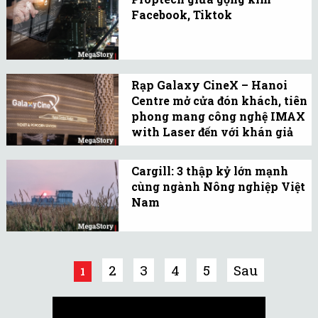
thương hiệu đã gắn liền
Facebook, Tiktok
với ký ức và văn hóa
Triệu view quảng cáo đối
người Việt Nam...
đầu với nhu cầu mua bất
động sản thật.
Rạp Galaxy CineX – Hanoi
Centre mở cửa đón khách, tiên
phong mang công nghệ IMAX
with Laser đến với khán giả
Hà ...
Không chỉ là rạp phim
cao cấp bậc nhất thủ đô,
Cargill: 3 thập kỷ lớn mạnh
cùng ngành Nông nghiệp Việt
Galaxy CineX Hanoi
Nam
Centre còn tiên phong
30 năm đồng hành cùng
mang đến nhiều công
Việt Nam là hành trình
nghệ hiện đại, điển hình
của niềm tin, kiên định,
2
3
4
5
Sau
là IMAX with Laser...
1
đổi mới và sẻ chia của
Cargill Việt Nam.