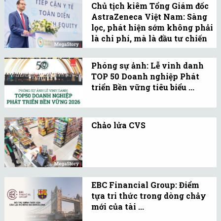
Chủ tịch kiêm Tổng Giám đốc
AstraZeneca Việt Nam: Sàng
lọc, phát hiện sớm không phải
là chi phí, mà là đầu tư chiến
lược vào vốn con ...
Góc nhìn chiến lược của
AstraZeneca nhằm kiến
Phóng sự ảnh: Lễ vinh danh
TOP 50 Doanh nghiệp Phát
tạo sự thay đổi ở quy mô
triển Bền vững tiêu biểu ...
hệ thống.
Năm 2026 đánh dấu cột
mốc 5 năm của chương
Chảo lửa CVS
trình CSA - 5 năm đồng
Chuỗi cửa hàng tiện lợi
hành cùng cộng đồng
(CVS) lớn nhất Trung
doanh nghiệp.
Quốc xuất hiện tại Việt
Nam là phép thử về mô
EBC Financial Group: Điểm
hình “hạ tầng tiêu dùng”
tựa tri thức trong dòng chảy
mới của tài ...
có thể định hình lại thị
Nhà đầu tư cần một hệ