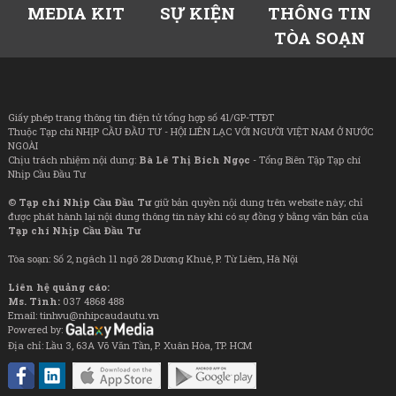
MEDIA KIT
SỰ KIỆN
THÔNG TIN
TÒA SOẠN
Giấy phép trang thông tin điện tử tổng hợp số 41/GP-TTĐT
Thuộc Tạp chí NHỊP CẦU ĐẦU TƯ - HỘI LIÊN LẠC VỚI NGƯỜI VIỆT NAM Ở NƯỚC
NGOÀI
Chịu trách nhiệm nội dung:
Bà Lê Thị Bích Ngọc
- Tổng Biên Tập Tạp chí
Nhịp Cầu Đầu Tư
©
Tạp chí Nhịp Cầu Đầu Tư
giữ bản quyền nội dung trên website này; chỉ
được phát hành lại nội dung thông tin này khi có sự đồng ý bằng văn bản của
Tạp chí Nhịp Cầu Đầu Tư
Tòa soạn: Số 2, ngách 11 ngõ 28 Dương Khuê, P. Từ Liêm, Hà Nội
Liên hệ quảng cáo:
Ms. Tình:
037 4868 488
Email: tinhvu@nhipcaudautu.vn
Powered by:
Địa chỉ: Lầu 3, 63A Võ Văn Tần, P. Xuân Hòa, TP. HCM