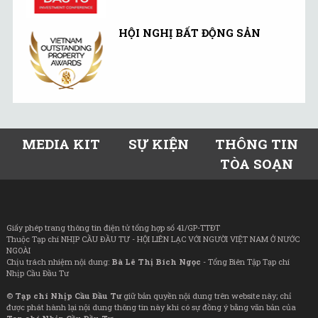
HỘI NGHỊ BẤT ĐỘNG SẢN
MEDIA KIT
SỰ KIỆN
THÔNG TIN
TÒA SOẠN
Giấy phép trang thông tin điện tử tổng hợp số 41/GP-TTĐT
Thuộc Tạp chí NHỊP CẦU ĐẦU TƯ - HỘI LIÊN LẠC VỚI NGƯỜI VIỆT NAM Ở NƯỚC
NGOÀI
Chịu trách nhiệm nội dung:
Bà Lê Thị Bích Ngọc
- Tổng Biên Tập Tạp chí
Nhịp Cầu Đầu Tư
©
Tạp chí Nhịp Cầu Đầu Tư
giữ bản quyền nội dung trên website này; chỉ
được phát hành lại nội dung thông tin này khi có sự đồng ý bằng văn bản của