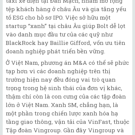
taxi xe điện tại Đan Mạch, nhằm mở rộng
tệp khách hàng ở châu Âu và gia tăng yếu
tố ESG cho hồ sơ IPO. Việc sở hữu một
startup “xanh” tại châu Âu giúp Bolt dễ lọt
vào danh mục đầu tư của các quỹ như
BlackRock hay Baillie Gifford, vốn ưu tiên
doanh nghiệp phát triển bền vững.
Ở Việt Nam, phương án M&A có thể sẽ phức
tạp hơn vì các doanh nghiệp trên thị
trường hiện nay đều đóng vai trò quan
trọng trong hệ sinh thái của đơn vị khác,
thậm chí còn là con cưng của các tập đoàn
lớn ở Việt Nam. Xanh SM, chẳng hạn, là
một phần trong chiến lược xanh hóa hạ
tầng giao thông, vận tải của VinFast, thuộc
Tập đoàn Vingroup. Gần đây Vingroup và