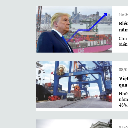
16/0
Biể
năm
Chín
biến
08/0
Việ
qua
Nhữn
nằm 
46%.
04/0