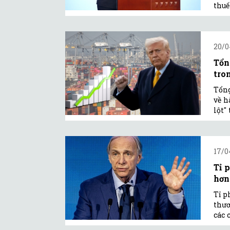
thuế
20/0
Tổn
tro
Tổng
về h
lột"
17/0
Tỉ 
hơn
Tỉ p
thươ
các 