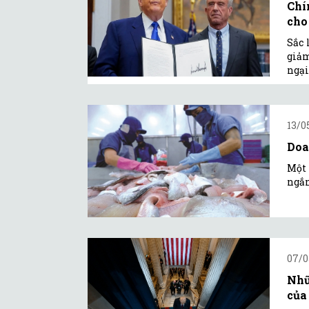
Chí
cho
Sắc 
giảm
ngại
13/0
Doa
Một 
ngắn
07/0
Nhữ
của