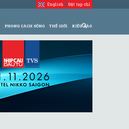
English
Đặt tạp chí
N
PHONG CÁCH SỐNG
THẾ GIỚI
KIỀU BÀO