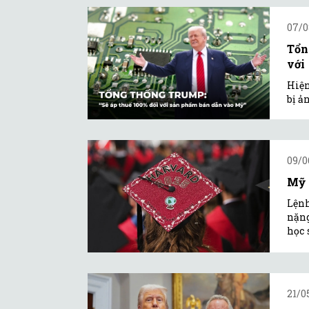
07/0
Tổn
với
Hiện
bị ả
09/0
Mỹ 
Lệnh
nặng
học 
21/0