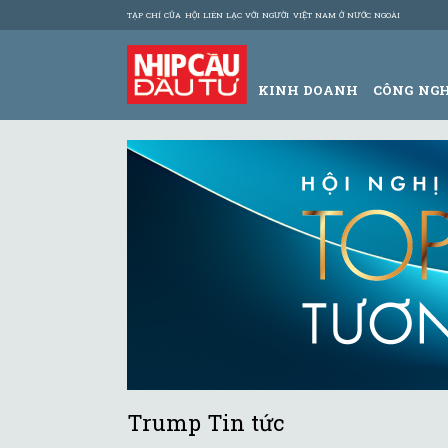
TẠP CHÍ CỦA HỘI LIÊN LẠC VỚI NGƯỜI VIỆT NAM Ở NƯỚC NGOÀI
KINH DOANH
CÔNG NG
Trump Tin tức