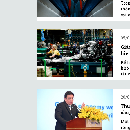
Tron
thốn
cải 
05/0
Giấ
hiệ
Kế h
khó 
tất 
20/0
Thu
cầu,
Một 
rộng