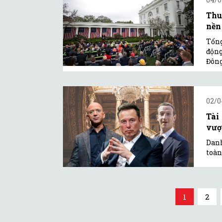
Thu
nền
Tổng
động
Đôn
02/0
Tài
vượ
Danh
toàn
1
2