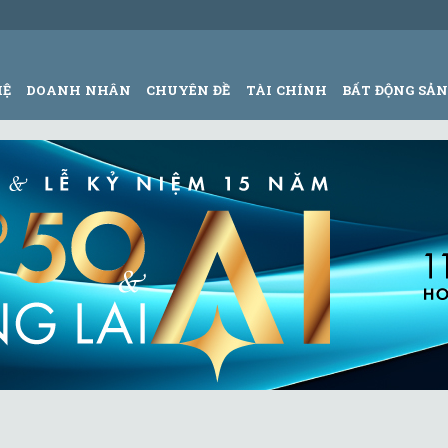
HỆ
DOANH NHÂN
CHUYÊN ĐỀ
TÀI CHÍNH
BẤT ĐỘNG SẢ