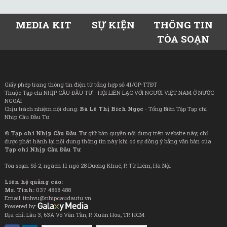
MEDIA KIT
SỰ KIỆN
THÔNG TIN
TÒA SOẠN
Giấy phép trang thông tin điện tử tổng hợp số 41/GP-TTĐT
Thuộc Tạp chí NHỊP CẦU ĐẦU TƯ - HỘI LIÊN LẠC VỚI NGƯỜI VIỆT NAM Ở NƯỚC
NGOÀI
Chịu trách nhiệm nội dung:
Bà Lê Thị Bích Ngọc
- Tổng Biên Tập Tạp chí
Nhịp Cầu Đầu Tư
©
Tạp chí Nhịp Cầu Đầu Tư
giữ bản quyền nội dung trên website này; chỉ
được phát hành lại nội dung thông tin này khi có sự đồng ý bằng văn bản của
Tạp chí Nhịp Cầu Đầu Tư
Tòa soạn: Số 2, ngách 11 ngõ 28 Dương Khuê, P. Từ Liêm, Hà Nội
Liên hệ quảng cáo:
Ms. Tình:
037 4868 488
Email: tinhvu@nhipcaudautu.vn
Powered by:
Địa chỉ: Lầu 3, 63A Võ Văn Tần, P. Xuân Hòa, TP. HCM