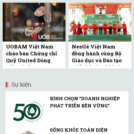
UOBAM Việt Nam
Nestlé Việt Nam
chào bán Chứng chỉ
đồng hành cùng Bộ
Quỹ United Dòng
Giáo dục và Đào tạo
Tiền Linh Hoạt
triển khai mô hình
(UMMF) ra công ...
bể bơi học đường tại
Bắc ...
Sự kiện
BÌNH CHỌN "DOANH NGHIỆP
PHÁT TRIỂN BỀN VỮNG"
SỐNG KHỎE TOÀN DIỆN