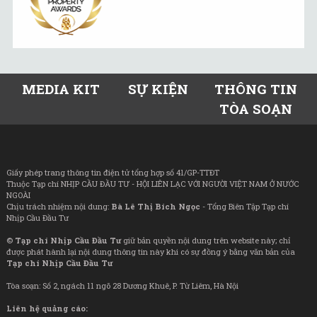
MEDIA KIT
SỰ KIỆN
THÔNG TIN
TÒA SOẠN
Giấy phép trang thông tin điện tử tổng hợp số 41/GP-TTĐT
Thuộc Tạp chí NHỊP CẦU ĐẦU TƯ - HỘI LIÊN LẠC VỚI NGƯỜI VIỆT NAM Ở NƯỚC
NGOÀI
Chịu trách nhiệm nội dung:
Bà Lê Thị Bích Ngọc
- Tổng Biên Tập Tạp chí
Nhịp Cầu Đầu Tư
©
Tạp chí Nhịp Cầu Đầu Tư
giữ bản quyền nội dung trên website này; chỉ
được phát hành lại nội dung thông tin này khi có sự đồng ý bằng văn bản của
Tạp chí Nhịp Cầu Đầu Tư
Tòa soạn: Số 2, ngách 11 ngõ 28 Dương Khuê, P. Từ Liêm, Hà Nội
Liên hệ quảng cáo: