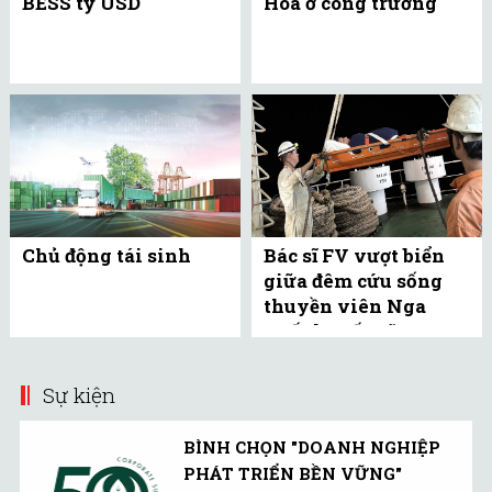
BESS tỷ USD
Hoa ở công trường
Chủ động tái sinh
Bác sĩ FV vượt biển
giữa đêm cứu sống
thuyền viên Nga
xuất huyết não
Sự kiện
BÌNH CHỌN "DOANH NGHIỆP
PHÁT TRIỂN BỀN VỮNG"