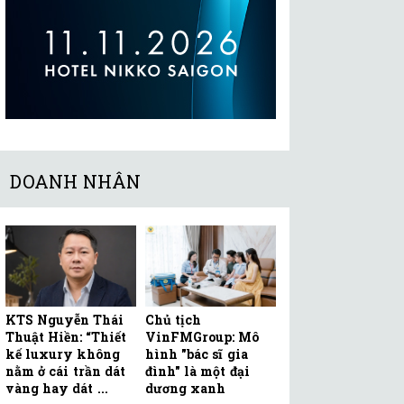
DOANH NHÂN
KTS Nguyễn Thái
Chủ tịch
Thuật Hiền: “Thiết
VinFMGroup: Mô
kế luxury không
hình "bác sĩ gia
nằm ở cái trần dát
đình" là một đại
vàng hay dát ...
dương xanh