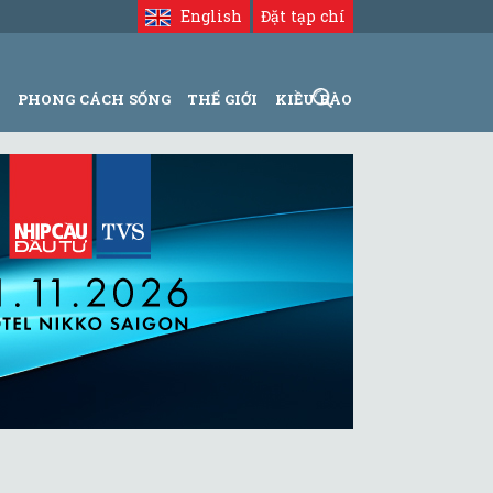
English
Đặt tạp chí
N
PHONG CÁCH SỐNG
THẾ GIỚI
KIỀU BÀO