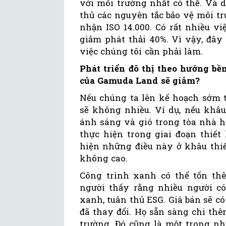
với môi trường nhất có thể. Và 
thủ các nguyên tắc bảo vệ môi t
nhận ISO 14.000. Có rất nhiều v
giảm phát thải 40%. Vì vậy, đây
việc chúng tôi cần phải làm.
Phát triển đô thị theo hướng bề
của Gamuda Land sẽ giảm?
Nếu chúng ta lên kế hoạch sớm t
sẽ không nhiều. Ví dụ, nếu khâu 
ánh sáng và gió trong tòa nhà h
thực hiện trong giai đoạn thiết
hiện những điều này ở khâu thiế
không cao.
Công trình xanh có thể tốn th
người thấy rằng nhiều người c
xanh, tuân thủ ESG. Giá bán sẽ c
đã thay đổi. Họ sẵn sàng chi th
trường. Đó cũng là một trong 