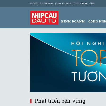
TẠP CHÍ CỦA HỘI LIÊN LẠC VỚI NGƯỜI VIỆT NAM Ở NƯỚC NGOÀI
KINH DOANH
CÔNG NG
Phát triển bền vững