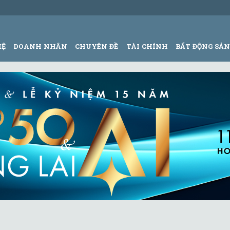
HỆ
DOANH NHÂN
CHUYÊN ĐỀ
TÀI CHÍNH
BẤT ĐỘNG SẢ