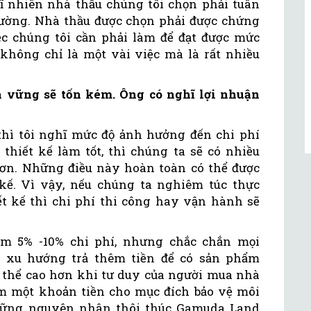
dĩ nhiên nhà thầu chúng tôi chọn phải tuân
rường. Nhà thầu được chọn phải được chứng
iệc chúng tôi cần phải làm để đạt được mức
 không chỉ là một vài việc mà là rất nhiều
n vững sẽ tốn kém. Ông có nghĩ lợi nhuận
hì tôi nghĩ mức độ ảnh hưởng đến chi phí
thiết kế làm tốt, thì chúng ta sẽ có nhiều
ơn. Những điều này hoàn toàn có thể được
 kế. Vì vậy, nếu chúng ta nghiêm túc thực
t kế thì chi phí thi công hay vận hành sẽ
êm 5% -10% chi phí, nhưng chắc chắn mọi
ó xu hướng trả thêm tiền để có sản phẩm
ó thể cao hơn khi tư duy của người mua nhà
êm một khoản tiền cho mục đích bảo vệ môi
những nguyên nhân thôi thúc Gamuda Land