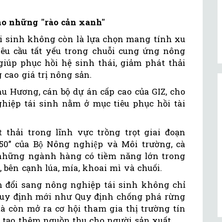
cho những "rào cản xanh"
i sinh không còn là lựa chọn mang tính xu
u cầu tất yếu trong chuỗi cung ứng nông
iúp phục hồi hệ sinh thái, giảm phát thải
cao giá trị nông sản.
u Hương, cán bộ dự án cấp cao của GIZ, cho
hiệp tái sinh nằm ở mục tiêu phục hồi tài
thải trong lĩnh vực trồng trọt giai đoạn
” của Bộ Nông nghiệp và Môi trường, cà
 những ngành hàng có tiềm năng lớn trong
 bên cạnh lúa, mía, khoai mì và chuối.
 đổi sang nông nghiệp tái sinh không chỉ
quy định mới như Quy định chống phá rừng
à còn mở ra cơ hội tham gia thị trường tín
ó tạo thêm nguồn thu cho người sản xuất.