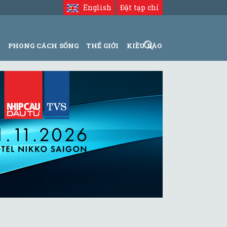
English
Đặt tạp chí
N
PHONG CÁCH SỐNG
THẾ GIỚI
KIỀU BÀO