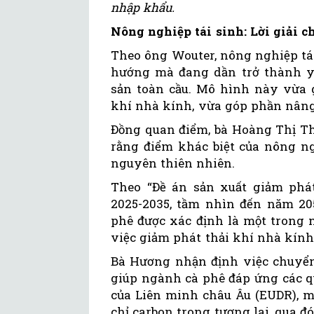
nhập khẩu.
Nông nghiệp tái sinh: Lời giải 
Theo ông Wouter, nông nghiệp tá
hướng mà đang dần trở thành yê
sản toàn cầu. Mô hình này vừa g
khí nhà kính, vừa góp phần nâng 
Đồng quan điểm, bà Hoàng Thị Th
rằng điểm khác biệt của nông ng
nguyên thiên nhiên.
Theo “Đề án sản xuất giảm phát 
2025-2035, tầm nhìn đến năm 2050
phê được xác định là một trong
việc giảm phát thải khí nhà kính,
Bà Hương nhận định việc chuyển
giúp ngành cà phê đáp ứng các 
của Liên minh châu Âu (EUDR), m
chỉ carbon trong tương lai, qua đ