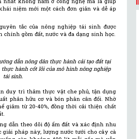
ớn nhất không nằm ở công nghệ mà là giúp
khái niệm mới một cách đơn giản và dễ áp
nguyên tắc của nông nghiệp tái sinh được
chính gồm đất, nước và đa dạng sinh học.
ớng dẫn nông dân thực hành cải tạo đất tại
 thực hành cốt lõi của mô hình nông nghiệp
tái sinh.
n duy trì thảm thực vật che phủ, tận dụng
ất phân hữu cơ và bón phân cân đối. Nhờ
ể giảm từ 20-40%, đồng thời cải thiện chất
t.
ớng dẫn theo dõi độ ẩm đất và xác định nhu
c giải pháp này, lượng nước tưới cho cây cà