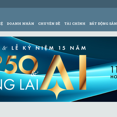
HỆ
DOANH NHÂN
CHUYÊN ĐỀ
TÀI CHÍNH
BẤT ĐỘNG SẢ