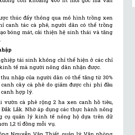
t xuống còn khoảng 400 lít mỗi gốc mà vẫn
được thúc đẩy thông qua mô hình trồng xen
ỉ canh tác cà phê, người dân có thể trồng
tạo bóng mát, cải thiện hệ sinh thái và tăng
.
 nhập
ghiệp tái sinh không chỉ thể hiện ở các chỉ
 kinh tế mà người nông dân nhận được.
 thu nhập của người dân có thể tăng từ 30%
canh cây cà phê do giảm được chi phí đầu
 canh hợp lý.
ại vườn cà phê rộng 2 ha xen canh hồ tiêu,
ở Đắk Lắk. Nhờ áp dụng các thực hành nông
g cụ quản lý kinh tế nông hộ dựa trên dữ
hơn 1,2 tỉ đồng mỗi vụ.
 ông Nguyễn Văn Thiết, quản lý Văn phòng