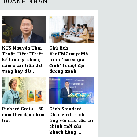
DOANH NHÂN
KTS Nguyễn Thái
Chủ tịch
Thuật Hiền: “Thiết
VinFMGroup: Mô
kế luxury không
hình "bác sĩ gia
nằm ở cái trần dát
đình" là một đại
vàng hay dát ...
dương xanh
Richard Craik - 30
Cách Standard
năm theo dấu chim
Chartered thích
trời
ứng với nhu cầu tài
chính mới của
khách hàng ...