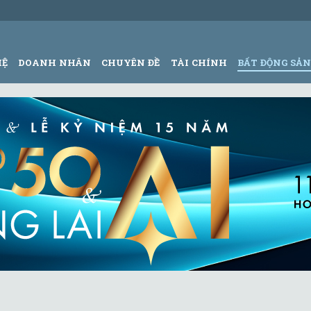
HỆ
DOANH NHÂN
CHUYÊN ĐỀ
TÀI CHÍNH
BẤT ĐỘNG SẢ