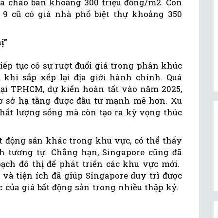
á chào bán khoảng 300 triệu đồng/m2. Còn
 9 cũ có giá nhà phố biệt thự khoảng 350
ị”
iếp tục có sự rượt đuổi giá trong phân khúc
u khi sắp xếp lại địa giới hành chính. Quá
tại TP.HCM, dự kiến hoàn tất vào năm 2025,
cơ sở hạ tầng được đầu tư mạnh mẽ hơn. Xu
ất lượng sống mà còn tạo ra kỳ vọng thúc
ất động sản khác trong khu vực, có thể thấy
h tương tự. Chẳng hạn, Singapore cũng đã
ạch đô thị để phát triển các khu vực mới.
 và tiện ích đã giúp Singapore duy trì được
c của giá bất động sản trong nhiều thập kỷ.