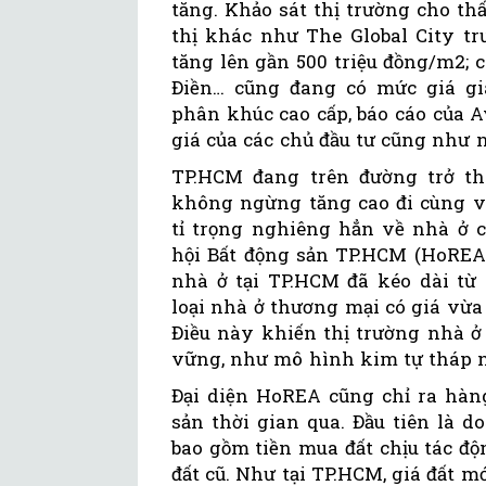
tăng. Khảo sát thị trường cho thấ
thị khác như The Global City tr
tăng lên gần 500 triệu đồng/m2;
Điền… cũng đang có mức giá gia
phân khúc cao cấp, báo cáo của 
giá của các chủ đầu tư cũng như 
TP.HCM đang trên đường trở th
không ngừng tăng cao đi cùng vớ
tỉ trọng nghiêng hẳn về nhà ở c
hội Bất động sản TP.HCM (HoREA)
nhà ở tại TP.HCM đã kéo dài từ
loại nhà ở thương mại có giá vừa 
Điều này khiến thị trường nhà ở
vững, như mô hình kim tự tháp 
Đại diện HoREA cũng chỉ ra hàn
sản thời gian qua. Đầu tiên là d
bao gồm tiền mua đất chịu tác độn
đất cũ. Như tại TP.HCM, giá đất m