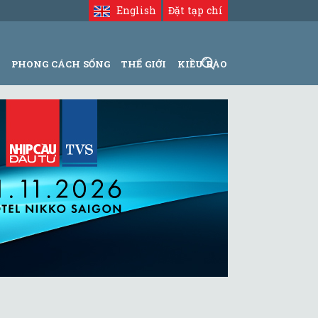
English
Đặt tạp chí
N
PHONG CÁCH SỐNG
THẾ GIỚI
KIỀU BÀO