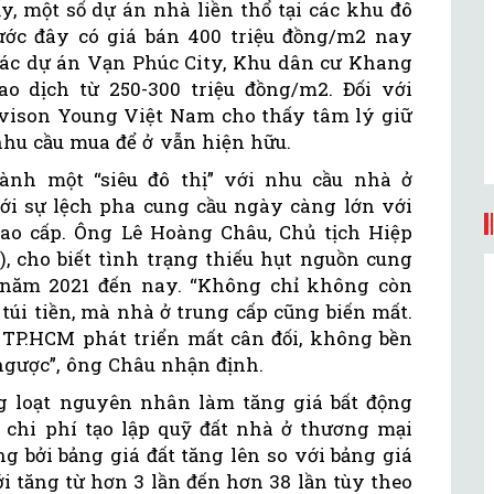
y, một số dự án nhà liền thổ tại các khu đô
ước đây có giá bán 400 triệu đồng/m2 nay
 các dự án Vạn Phúc City, Khu dân cư Khang
o dịch từ 250-300 triệu đồng/m2. Đối với
Avison Young Việt Nam cho thấy tâm lý giữ
nhu cầu mua để ở vẫn hiện hữu.
ành một “siêu đô thị” với nhu cầu nhà ở
i sự lệch pha cung cầu ngày càng lớn với
ao cấp. Ông Lê Hoàng Châu, Chủ tịch Hiệp
, cho biết tình trạng thiếu hụt nguồn cung
 năm 2021 đến nay. “Không chỉ không còn
túi tiền, mà nhà ở trung cấp cũng biến mất.
 TP.HCM phát triển mất cân đối, không bền
ngược”, ông Châu nhận định.
g loạt nguyên nhân làm tăng giá bất động
o chi phí tạo lập quỹ đất nhà ở thương mại
g bởi bảng giá đất tăng lên so với bảng giá
ới tăng từ hơn 3 lần đến hơn 38 lần tùy theo