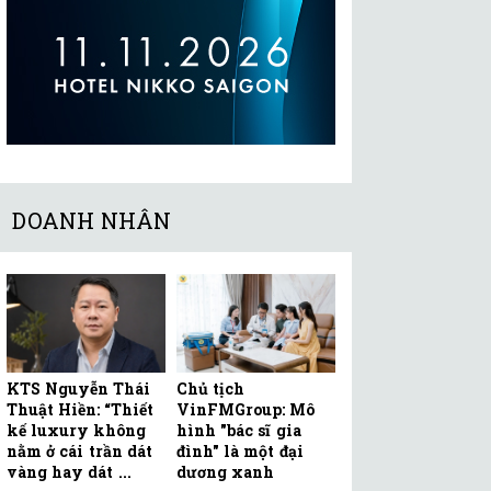
DOANH NHÂN
KTS Nguyễn Thái
Chủ tịch
Thuật Hiền: “Thiết
VinFMGroup: Mô
kế luxury không
hình "bác sĩ gia
nằm ở cái trần dát
đình" là một đại
vàng hay dát ...
dương xanh