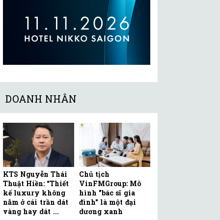
DOANH NHÂN
KTS Nguyễn Thái
Chủ tịch
Thuật Hiền: “Thiết
VinFMGroup: Mô
kế luxury không
hình "bác sĩ gia
nằm ở cái trần dát
đình" là một đại
vàng hay dát ...
dương xanh