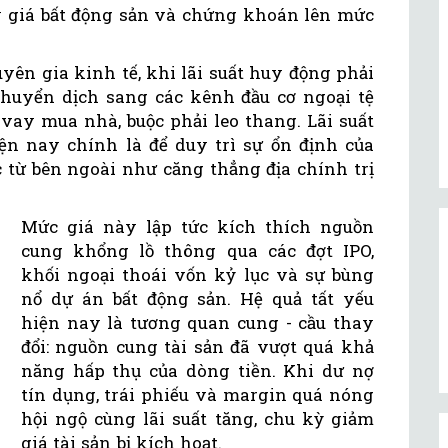
ẩy giá bất động sản và chứng khoán lên mức
yên gia kinh tế, khi lãi suất huy động phải
chuyển dịch sang các kênh đầu cơ ngoại tệ
à vay mua nhà, buộc phải leo thang. Lãi suất
ện nay chính là để duy trì sự ổn định của
 từ bên ngoài như căng thẳng địa chính trị
Mức giá này lập tức kích thích nguồn
cung khổng lồ thông qua các đợt IPO,
khối ngoại thoái vốn kỷ lục và sự bùng
nổ dự án bất động sản. Hệ quả tất yếu
hiện nay là tương quan cung - cầu thay
đổi: nguồn cung tài sản đã vượt quá khả
năng hấp thụ của dòng tiền. Khi dư nợ
tín dụng, trái phiếu và margin quá nóng
hội ngộ cùng lãi suất tăng, chu kỳ giảm
giá tài sản bị kích hoạt.