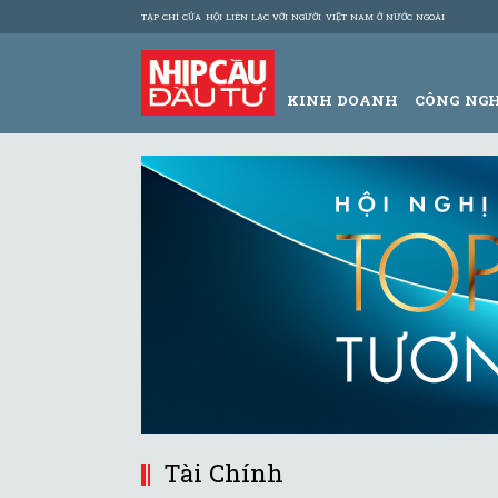
TẠP CHÍ CỦA HỘI LIÊN LẠC VỚI NGƯỜI VIỆT NAM Ở NƯỚC NGOÀI
KINH DOANH
CÔNG NG
Tài Chính