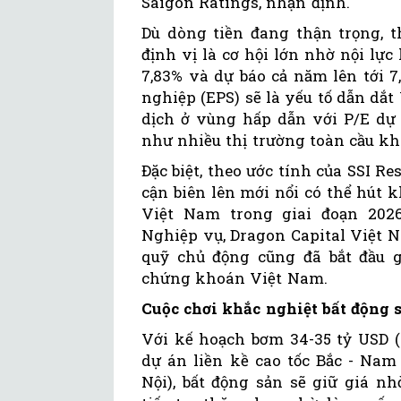
Saigon Ratings, nhận định.
Dù dòng tiền đang thận trọng, 
định vị là cơ hội lớn nhờ nội lự
7,83% và dự báo cả năm lên tới 
nghiệp (EPS) sẽ là yếu tố dẫn dắ
dịch ở vùng hấp dẫn với P/E dự 
như nhiều thị trường toàn cầu k
Đặc biệt, theo ước tính của SSI R
cận biên lên mới nổi có thể hút 
Việt Nam trong giai đoạn 202
Nghiệp vụ, Dragon Capital Việt N
quỹ chủ động cũng đã bắt đầu
chứng khoán Việt Nam.
Cuộc chơi khắc nghiệt bất động 
Với kế hoạch bơm 34-35 tỷ USD (
dự án liền kề cao tốc Bắc - Nam
Nội), bất động sản sẽ giữ giá n