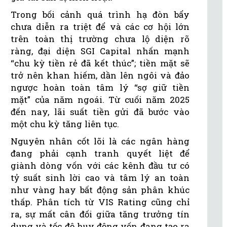
Trong bối cảnh quá trình hạ đòn bẩy
chưa diễn ra triệt để và các cơ hội lớn
trên toàn thị trường chưa lộ diện rõ
ràng, đại diện SGI Capital nhấn mạnh
“chu kỳ tiền rẻ đã kết thúc”; tiền mặt sẽ
trở nên khan hiếm, dần lên ngôi và đảo
ngược hoàn toàn tâm lý “sợ giữ tiền
mặt” của năm ngoái. Từ cuối năm 2025
đến nay, lãi suất tiền gửi đã bước vào
một chu kỳ tăng liên tục.
Nguyên nhân cốt lõi là các ngân hàng
đang phải cạnh tranh quyết liệt để
giành dòng vốn với các kênh đầu tư có
tỷ suất sinh lời cao và tâm lý an toàn
như vàng hay bất động sản phân khúc
thấp. Phân tích từ VIS Rating cũng chỉ
ra, sự mất cân đối giữa tăng trưởng tín
dụng và tốc độ huy động vốn đang tạo ra