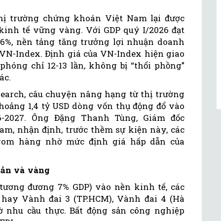
thị trường chứng khoán Việt Nam lại được
c kinh tế vững vàng. Với GDP quý I/2026 đạt
7,6%, nền tảng tăng trưởng lợi nhuận doanh
t VN-Index. Định giá của VN-Index hiện giao
phóng chỉ 12-13 lần, không bị “thổi phồng”
hác.
esearch, câu chuyện nâng hạng từ thị trường
khoảng 1,4 tỷ USD dòng vốn thụ động đổ vào
6-2027. Ông Đặng Thanh Tùng, Giám đốc
am, nhận định, trước thềm sự kiện này, các
 gom hàng nhờ mức định giá hấp dẫn của
sản và vàng
tương đương 7% GDP) vào nền kinh tế, các
 hay Vành đai 3 (TP.HCM), Vành đai 4 (Hà
hờ nhu cầu thực. Bất động sản công nghiệp