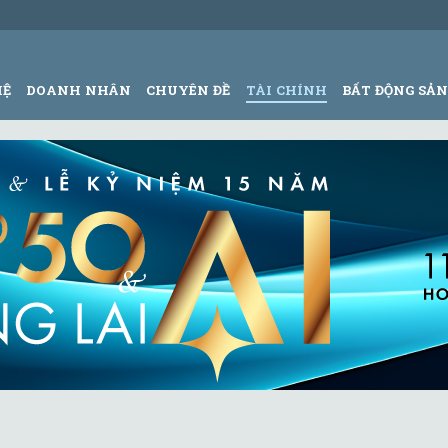
HỆ
DOANH NHÂN
CHUYÊN ĐỀ
TÀI CHÍNH
BẤT ĐỘNG SẢ