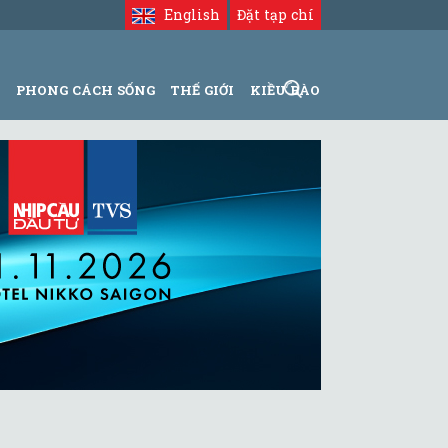
English
Đặt tạp chí
N
PHONG CÁCH SỐNG
THẾ GIỚI
KIỀU BÀO