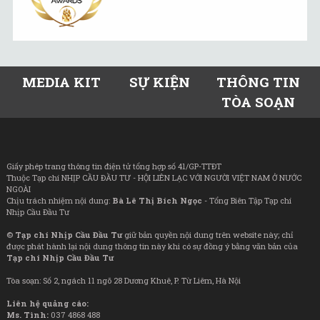
MEDIA KIT
SỰ KIỆN
THÔNG TIN
TÒA SOẠN
Giấy phép trang thông tin điện tử tổng hợp số 41/GP-TTĐT
Thuộc Tạp chí NHỊP CẦU ĐẦU TƯ - HỘI LIÊN LẠC VỚI NGƯỜI VIỆT NAM Ở NƯỚC
NGOÀI
Chịu trách nhiệm nội dung:
Bà Lê Thị Bích Ngọc
- Tổng Biên Tập Tạp chí
Nhịp Cầu Đầu Tư
©
Tạp chí Nhịp Cầu Đầu Tư
giữ bản quyền nội dung trên website này; chỉ
được phát hành lại nội dung thông tin này khi có sự đồng ý bằng văn bản của
Tạp chí Nhịp Cầu Đầu Tư
Tòa soạn: Số 2, ngách 11 ngõ 28 Dương Khuê, P. Từ Liêm, Hà Nội
Liên hệ quảng cáo:
Ms. Tình:
037 4868 488