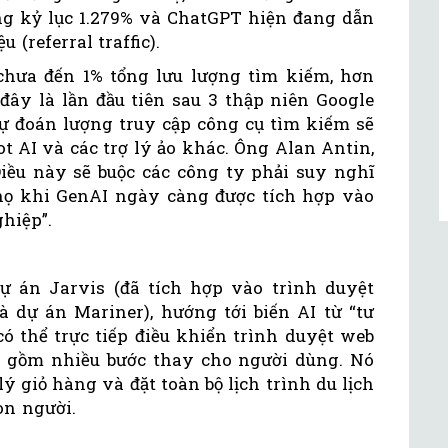
ng kỷ lục 1.279% và ChatGPT hiện đang dẫn
u (referral traffic).
hưa đến 1% tổng lưu lượng tìm kiếm, hơn
ây là lần đầu tiên sau 3 thập niên Google
dự đoán lượng truy cập công cụ tìm kiếm sẽ
 AI và các trợ lý ảo khác. Ông Alan Antin,
“Điều này sẽ buộc các công ty phải suy nghĩ
a họ khi GenAI ngày càng được tích hợp vào
hiệp”.
ự án Jarvis (đã tích hợp vào trình duyệt
à dự án Mariner), hướng tới biến AI từ “tư
ó thể trực tiếp điều khiển trình duyệt web
p gồm nhiều bước thay cho người dùng. Nó
ý giỏ hàng và đặt toàn bộ lịch trình du lịch
on người.