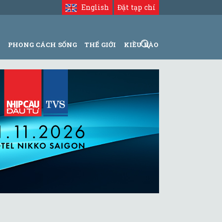
English
Đặt tạp chí
N
PHONG CÁCH SỐNG
THẾ GIỚI
KIỀU BÀO