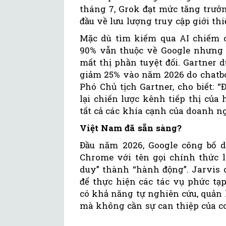
tháng 7, Grok đạt mức tăng trưở
đầu về lưu lượng truy cập giới thiệ
Mặc dù tìm kiếm qua AI chiếm c
90% vẫn thuộc về Google nhưng đ
mất thị phần tuyệt đối. Gartner 
giảm 25% vào năm 2026 do chatbot
Phó Chủ tịch Gartner, cho biết: 
lại chiến lược kênh tiếp thị củ
tất cả các khía cạnh của doanh ng
Việt Nam đã sẵn sàng?
Đầu năm 2026, Google công bố d
Chrome với tên gọi chính thức l
duy” thành “hành động”. Jarvis c
để thực hiện các tác vụ phức tạ
có khả năng tự nghiên cứu, quản l
mà không cần sự can thiệp của c