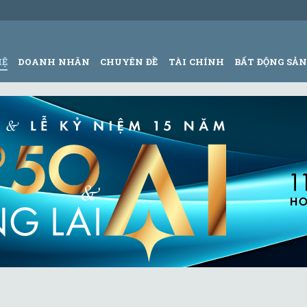
HỆ
DOANH NHÂN
CHUYÊN ĐỀ
TÀI CHÍNH
BẤT ĐỘNG SẢ