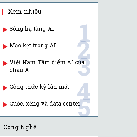
Xem nhiều
1
Sóng hạ tầng AI
2
Mắc kẹt trong AI
3
Việt Nam: Tâm điểm AI của
châu Á
4
Công thức kỳ lân mới
5
Cuốc, xẻng và data center
Công Nghệ