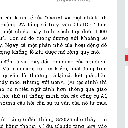
 cứu kinh tế của OpenAI và một nhà kinh
khoảng 2% tổng số truy vấn ChatGPT liên
 một chiếc máy tính xách tay dưới 1.000
êu”... Con số đó tương đương với khoảng 50
y. Ngay cả một phần nhỏ của hoạt động đó
ượng khổng lồ khi được mở rộng quy mô.
 đến từ sự thay đổi thói quen của người sử
. Với các công cụ tìm kiếm, hoạt động trên
ruy vấn dài thường trả lại các kết quả phần
áy móc. Nhưng với GenAI (AI tạo sinh) thì
ho nó nhiều ngữ cảnh hơn thông qua giao
u hỏi thử trí thông minh của các công cụ AI,
hững câu hỏi cần sự tư vấn của nó từ mua
..
 từ tháng 6 đến tháng 8/2025 cho thấy tìm
ố hằng tháng. Ví dụ, Claude tăng 58% vào