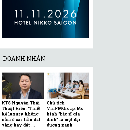
DOANH NHÂN
KTS Nguyễn Thái
Chủ tịch
Thuật Hiền: “Thiết
VinFMGroup: Mô
kế luxury không
hình "bác sĩ gia
nằm ở cái trần dát
đình" là một đại
vàng hay dát ...
dương xanh