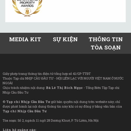
MEDIA KIT
SỰ KIỆN
THÔNG TIN
TÒA SOẠN
Giấy phép trang thông tin điện tử tổng hợp số 41/GP-TTĐT
Thuộc Tạp chí NHỊP CẦU ĐẦU TƯ - HỘI LIÊN LẠC VỚI NGƯỜI VIỆT NAM Ở NƯỚC
NGOÀI
Chịu trách nhiệm nội dung:
Bà Lê Thị Bích Ngọc
- Tổng Biên Tập Tạp chí
Nhịp Cầu Đầu Tư
©
Tạp chí Nhịp Cầu Đầu Tư
giữ bản quyền nội dung trên website này; chỉ
được phát hành lại nội dung thông tin này khi có sự đồng ý bằng văn bản của
Tạp chí Nhịp Cầu Đầu Tư
Tòa soạn: Số 2, ngách 11 ngõ 28 Dương Khuê, P. Từ Liêm, Hà Nội
Liên hệ quảng cáo: