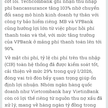
cốt lõi. Techcombank ghi nhận thu nhập
phí bancassurance tăng 103% nhờ chuyển
đổi sang mô hình kinh doanh tự thân với
công ty bảo hiểm riêng. MB và VPBank
cũng hưởng lợi lớn từ việc phục hồi phí
thanh toán và thẻ, với mức tăng trưởng
của VPBank ở mảng phí thanh toán lên tới
90%.
Về mặt chi phí, tỷ lệ chi phí trên thu nhập
(CIR) toàn hệ thống đã được kiểm soát tốt,
cải thiện về mức 29% trong quý I/2026,
đóng vai trò đòn bẩy quan trọng giúp ổn
định lợi nhuận. Nhóm ngân hàng quốc
doanh như Vietcombank hay VietinBank
còn có lợi thế riêng từ nguồn thu nợ xấu đã
xử lý, mang về hàng ngàn tỷ đồng trong