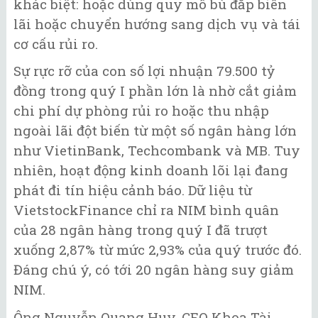
khác biệt: hoặc dùng quy mô bù đắp biên
lãi hoặc chuyển hướng sang dịch vụ và tái
cơ cấu rủi ro.
Sự rực rỡ của con số lợi nhuận 79.500 tỷ
đồng trong quý I phần lớn là nhờ cắt giảm
chi phí dự phòng rủi ro hoặc thu nhập
ngoài lãi đột biến từ một số ngân hàng lớn
như VietinBank, Techcombank và MB. Tuy
nhiên, hoạt động kinh doanh lõi lại đang
phát đi tín hiệu cảnh báo. Dữ liệu từ
VietstockFinance chỉ ra NIM bình quân
của 28 ngân hàng trong quý I đã trượt
xuống 2,87% từ mức 2,93% của quý trước đó.
Đáng chú ý, có tới 20 ngân hàng suy giảm
NIM.
Ông Nguyễn Quang Huy, CEO Khoa Tài