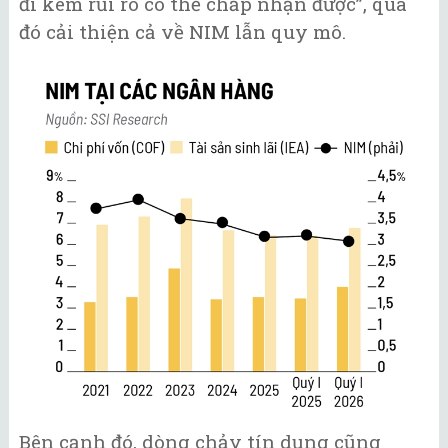
đi kèm rủi ro có thể chấp nhận được”, qua
đó cải thiện cả về NIM lẫn quy mô.
Bên cạnh đó, dòng chảy tín dụng cũng