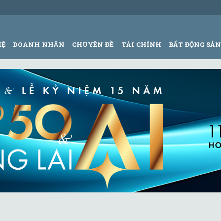
HỆ
DOANH NHÂN
CHUYÊN ĐỀ
TÀI CHÍNH
BẤT ĐỘNG SẢ