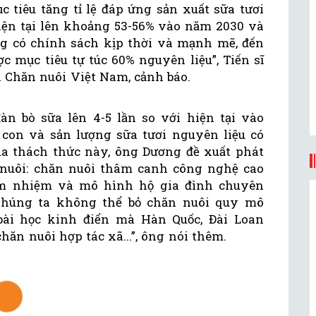
 tiêu tăng tỉ lệ đáp ứng sản xuất sữa tươi
iện tại lên khoảng 53-56% vào năm 2030 và
g có chính sách kịp thời và mạnh mẽ, đến
 mục tiêu tự túc 60% nguyên liệu”, Tiến sĩ
 Chăn nuôi Việt Nam, cảnh báo.
n bò sữa lên 4-5 lần so với hiện tại vào
u con và sản lượng sữa tươi nguyên liệu có
 qua thách thức này, ông Dương đề xuất phát
 nuôi: chăn nuôi thâm canh công nghệ cao
ảm nhiệm và mô hình hộ gia đình chuyên
“Chúng ta không thể bỏ chăn nuôi quy mô
bài học kinh điển mà Hàn Quốc, Đài Loan
hăn nuôi hợp tác xã...”, ông nói thêm.