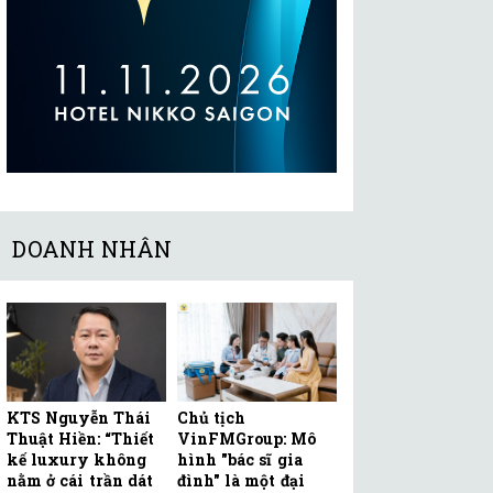
DOANH NHÂN
KTS Nguyễn Thái
Chủ tịch
Thuật Hiền: “Thiết
VinFMGroup: Mô
kế luxury không
hình "bác sĩ gia
nằm ở cái trần dát
đình" là một đại