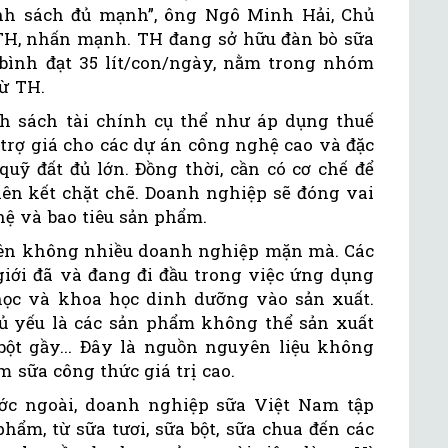
nh sách đủ mạnh”, ông Ngô Minh Hải, Chủ
 TH, nhấn mạnh. TH đang sở hữu đàn bò sữa
 bình đạt 35 lít/con/ngày, nằm trong nhóm
 từ TH.
h sách tài chính cụ thể như áp dụng thuế
 trợ giá cho các dự án công nghệ cao và đặc
 quỹ đất đủ lớn. Đồng thời, cần có cơ chế để
ên kết chặt chẽ. Doanh nghiệp sẽ đóng vai
hệ và bao tiêu sản phẩm.
 nên không nhiều doanh nghiệp mặn mà. Các
iới đã và đang đi đầu trong việc ứng dụng
học và khoa học dinh dưỡng vào sản xuất.
ủ yếu là các sản phẩm không thể sản xuất
ột gầy... Đây là nguồn nguyên liệu không
m sữa công thức giá trị cao.
ớc ngoài, doanh nghiệp sữa Việt Nam tập
hẩm, từ sữa tươi, sữa bột, sữa chua đến các