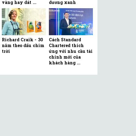
vàng hay dát ...
dương xanh
Richard Craik - 30
Cách Standard
năm theo dấu chim
Chartered thích
trời
ứng với nhu cầu tài
chính mới của
khách hàng ...