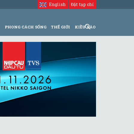
English
Đặt tạp chí
N
PHONG CÁCH SỐNG
THẾ GIỚI
KIỀU BÀO