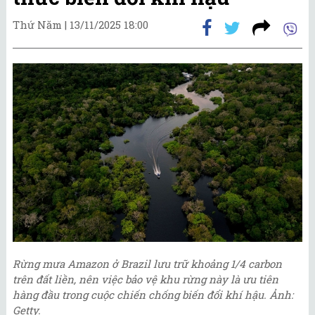
Thứ Năm |
13/11/2025 18:00
Rừng mưa Amazon ở Brazil lưu trữ khoảng 1/4 carbon
trên đất liền, nên việc bảo vệ khu rừng này là ưu tiên
hàng đầu trong cuộc chiến chống biến đổi khí hậu. Ảnh:
Getty.