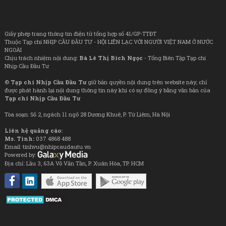
Giấy phép trang thông tin điện tử tổng hợp số 41/GP-TTĐT
Thuộc Tạp chí NHỊP CẦU ĐẦU TƯ - HỘI LIÊN LẠC VỚI NGƯỜI VIỆT NAM Ở NƯỚC
NGOÀI
Chịu trách nhiệm nội dung:
Bà Lê Thị Bích Ngọc
- Tổng Biên Tập Tạp chí
Nhịp Cầu Đầu Tư
©
Tạp chí Nhịp Cầu Đầu Tư
giữ bản quyền nội dung trên website này; chỉ
được phát hành lại nội dung thông tin này khi có sự đồng ý bằng văn bản của
Tạp chí Nhịp Cầu Đầu Tư
Tòa soạn: Số 2, ngách 11 ngõ 28 Dương Khuê, P. Từ Liêm, Hà Nội
Liên hệ quảng cáo:
Ms. Tình:
037 4868 488
Email: tinhvu@nhipcaudautu.vn
Powered by:
Địa chỉ: Lầu 3, 63A Võ Văn Tần, P. Xuân Hòa, TP. HCM