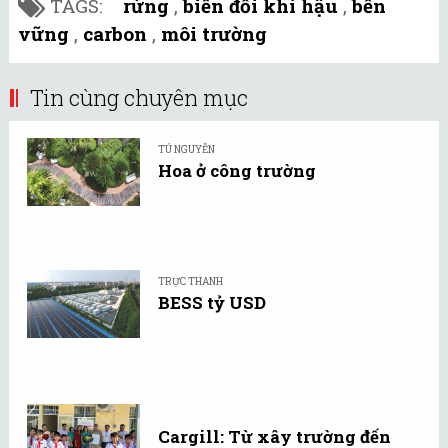
TAGS:
rừng
,
biến đổi khí hậu
,
bền
vững
,
carbon
,
môi trường
Tin cùng chuyên mục
TÚ NGUYỄN
Hoa ở công trường
TRỰC THANH
BESS tỷ USD
Cargill: Từ xây trường đến