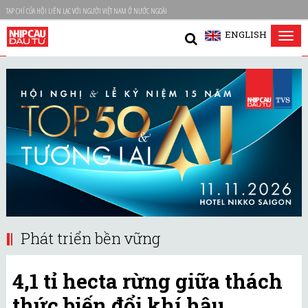
TẠP CHÍ CỦA HỘI LIÊN LẠC VỚI NGƯỜI VIỆT NAM Ở NƯỚC NGOÀI
ENGLISH
Tog
nav
Phát triển bền vững
4,1 tỉ hecta rừng giữa thách
thức biến đổi khí hậu