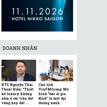
DOANH NHÂN
KTS Nguyễn Thái
Chủ tịch
Thuật Hiền: “Thiết
VinFMGroup: Mô
kế luxury không
hình "bác sĩ gia
nằm ở cái trần dát
đình" là một đại
vàng hay dát ...
dương xanh