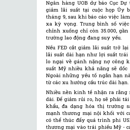
Ngân hàng UOB dự báo Cục Dự tr
giảm lãi suất tại cuộc họp Ủy
tháng 9, sau khi báo cáo việc l
xa kỳ vọng. Trung bình số việc
chỉnh xuống chỉ còn 35.000, gần
trường lao động đang suy yếu.
Nếu FED cắt giảm lãi suất trở lạ
lãi suất dài hạn như lợi suất tr
lo ngại về gánh nặng nợ công k
suất Mỹ nhiều khả năng sẽ dốc 
Ngoài những yếu tố ngắn hạn này
từ các xu hướng cấu trúc dài hạn.
Nhiều nền kinh tế nhận ra rằng 
dài. Để giảm rủi ro, họ sẽ phải t
khẩu, đa dạng hóa thị trường s
mạnh thương mại nội khối với cá
có thể thúc đẩy quá trình phi U
thương mại vào trái phiếu Mỹ - cả