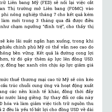
ữ Liên bang Mỹ (FED) sẽ nối lại việc cắt
 ban Thị trường mở Liên bang (FOMC) vào
àm phi nông nghiệp tháng 7 cho kết quả kém
 làm mới trong 3 tháng qua đã được điều
 như chạm ngưỡng “đình trệ”, cho thấy thị
i sẽ kéo lãi suất ngắn hạn xuống, trong khi
ái phiếu chính phủ Mỹ có thể vẫn neo cao do
hông bền vững. Kết quả là đường cong lợi
hơn, từ đó gây thêm áp lực lên đồng USD.
, đồng bạc xanh còn chịu áp lực giảm giá
mức thuế thương mại cao từ Mỹ sẽ còn kéo
ái cấu trúc chuỗi cung ứng và hoạt động xuất
ang các nền kinh tế khác, đồng thời đẩy
c nước láng giềng. Sự thay đổi cơ cấu này
SD hóa và làm giảm việc tích trữ nguồn thu
 2 đều là yếu tố bất lợi cho đồng USD về dài