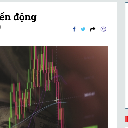
iến động
0