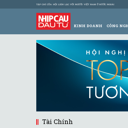
TẠP CHÍ CỦA HỘI LIÊN LẠC VỚI NGƯỜI VIỆT NAM Ở NƯỚC NGOÀI
KINH DOANH
CÔNG NG
Tài Chính