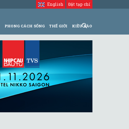
English
Đặt tạp chí
N
PHONG CÁCH SỐNG
THẾ GIỚI
KIỀU BÀO