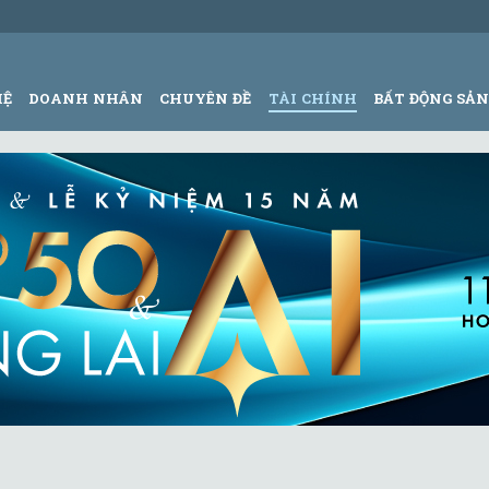
HỆ
DOANH NHÂN
CHUYÊN ĐỀ
TÀI CHÍNH
BẤT ĐỘNG SẢ