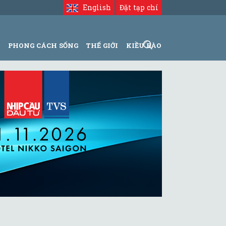
English
Đặt tạp chí
N
PHONG CÁCH SỐNG
THẾ GIỚI
KIỀU BÀO