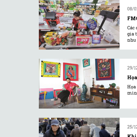
08/0
FMC
Các 
gia 
nhu 
29/1
Họa
Họa 
mình
25/1
Khi