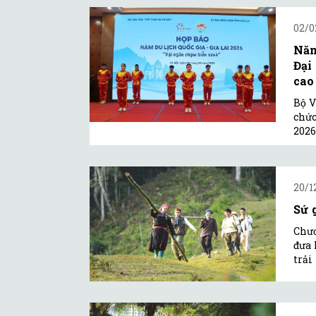
02/0
Năm
Đại
cao
Bộ V
chức
2026
20/1
Sứ 
Chươ
đưa 
trải