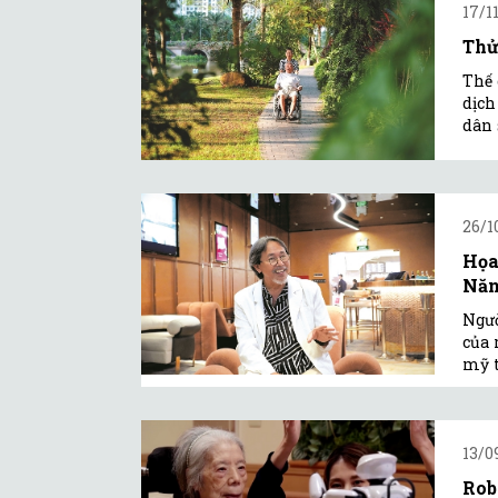
17/1
Thử
Thế 
dịch
dân 
26/1
Họa
Nă
Ngườ
của 
mỹ t
13/0
Rob