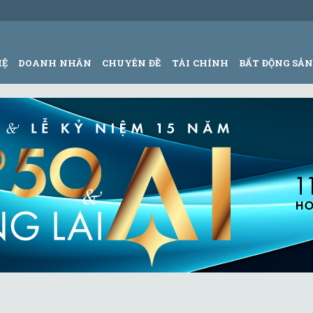
HỆ
DOANH NHÂN
CHUYÊN ĐỀ
TÀI CHÍNH
BẤT ĐỘNG SẢ