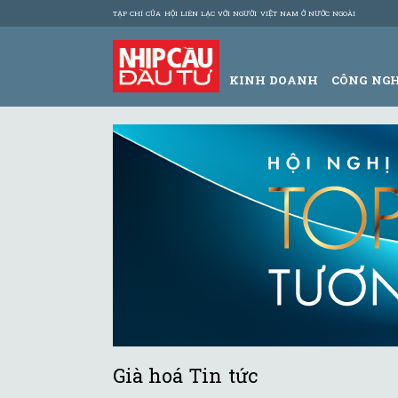
TẠP CHÍ CỦA HỘI LIÊN LẠC VỚI NGƯỜI VIỆT NAM Ở NƯỚC NGOÀI
KINH DOANH
CÔNG NG
Già hoá Tin tức