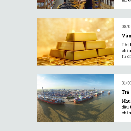
08/0
Vàn
Thị 
chín
tư c
31/0
Trẻ
Nhu 
đầu 
chín