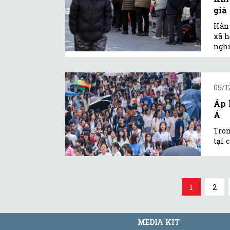
già
Hàn 
xã h
nghi
05/1
Áp 
Á
Tron
tại 
1
2
MEDIA KIT