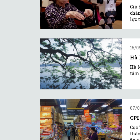
Già 
chăm
lực 
15/0
Hà 
Hà N
tâm 
07/0
CPI
Cục 
thán
ăn u