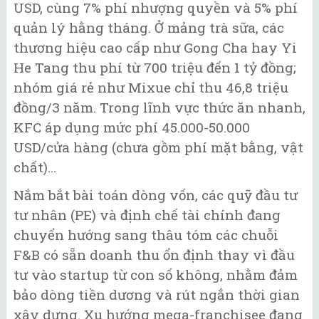
USD, cùng 7% phí nhượng quyền và 5% phí
quản lý hằng tháng. Ở mảng trà sữa, các
thương hiệu cao cấp như Gong Cha hay Yi
He Tang thu phí từ 700 triệu đến 1 tỷ đồng;
nhóm giá rẻ như Mixue chỉ thu 46,8 triệu
đồng/3 năm. Trong lĩnh vực thức ăn nhanh,
KFC áp dụng mức phí 45.000-50.000
USD/cửa hàng (chưa gồm phí mặt bằng, vật
chất)...
Nắm bắt bài toán dòng vốn, các quỹ đầu tư
tư nhân (PE) và định chế tài chính đang
chuyển hướng sang thâu tóm các chuỗi
F&B có sẵn doanh thu ổn định thay vì đầu
tư vào startup từ con số không, nhằm đảm
bảo dòng tiền dương và rút ngắn thời gian
xây dựng. Xu hướng mega-franchisee đang