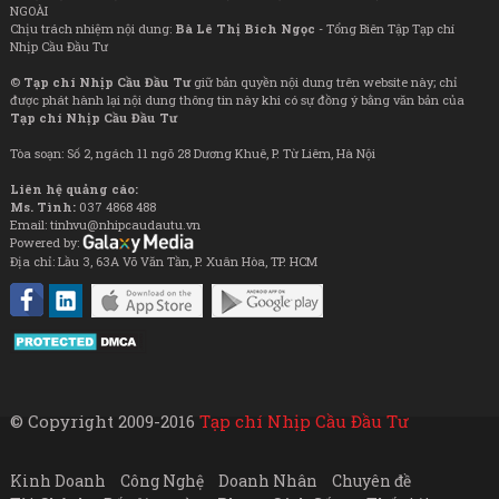
NGOÀI
Chịu trách nhiệm nội dung:
Bà Lê Thị Bích Ngọc
- Tổng Biên Tập Tạp chí
Nhịp Cầu Đầu Tư
©
Tạp chí Nhịp Cầu Đầu Tư
giữ bản quyền nội dung trên website này; chỉ
được phát hành lại nội dung thông tin này khi có sự đồng ý bằng văn bản của
Tạp chí Nhịp Cầu Đầu Tư
Tòa soạn: Số 2, ngách 11 ngõ 28 Dương Khuê, P. Từ Liêm, Hà Nội
Liên hệ quảng cáo:
Ms. Tình:
037 4868 488
Email: tinhvu@nhipcaudautu.vn
Powered by:
Địa chỉ: Lầu 3, 63A Võ Văn Tần, P. Xuân Hòa, TP. HCM
© Copyright 2009-2016
Tạp chí Nhịp Cầu Đầu Tư
Kinh Doanh
Công Nghệ
Doanh Nhân
Chuyên đề