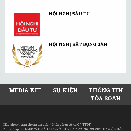
HỘI NGHỊ ĐẦU TƯ
HỘI NGHỊ BẤT ĐỘNG SẢN
MEDIA KIT
SỰ KIỆN
THÔNG TIN
TÒA SOẠN
Giấy phép trang thông tin điện tử tổng hợp số 41/GP-TTĐT
Thuộc Tạp chí NHỊP CẦU ĐẦU TƯ - HỘI LIÊN LẠC VỚI NGƯỜI VIỆT NAM Ở NƯỚC