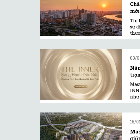
Chấ
mới
Thị 
sự d
thượ
03/0
Nân
trọ
Mas
INNE
như 
16/0
Mas
giữ