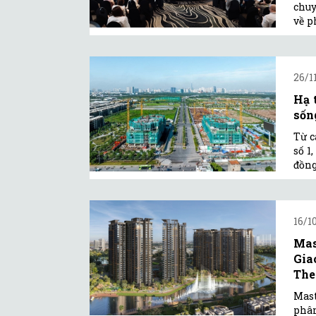
chuy
về p
26/1
Hạ 
sống
Từ c
số 1
đồng
16/1
Mas
Gia
The 
Mast
phân