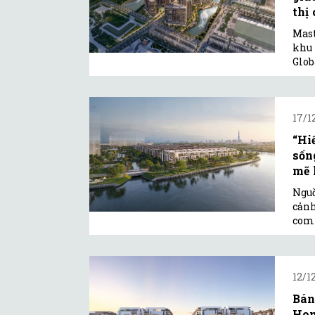
thị 
Mast
khu 
Glob
17/1
“Hi
sốn
mẽ h
Nguồ
cảnh
comp
12/1
Bán
Hom