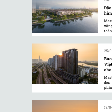
Đặc
hàn
Mast
vững
toàn
25/0
Báo
Việ
cho 
Mas
đơn 
phân
13/0