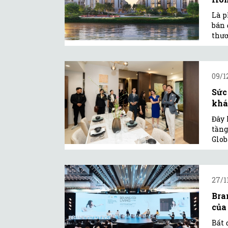
Là p
bán 
thươ
09/1
Sức
khá
Đây 
tầng
Glob
27/1
Bra
của 
Bất 