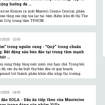
cộng hưởng đa ...
erise Homes ra mắt Masteri Cosmo Central, phân
cao tầng cao cấp tọa lạc tại tâm điểm khu đô thị The
al City, trung tâm TP.HCM.
2/2025 - 12:00
ếm” trong nguồn cung - “Quý” trong chuẩn
g: Bất động sản bán đảo tại trung tâm mạnh
út ...
n cung thấp tầng cuối năm còn hạn chế. Trong bối
 đó, các dự án biệt thự bán đảo có quy hoạch
ound trở thành phân khúc dẫn nhịp thị trường.
2/2025 - 14:00
 đảo SOLA - Dấu ấn tiếp theo của Masterise
es trong dòng sản phẩm Villa ...