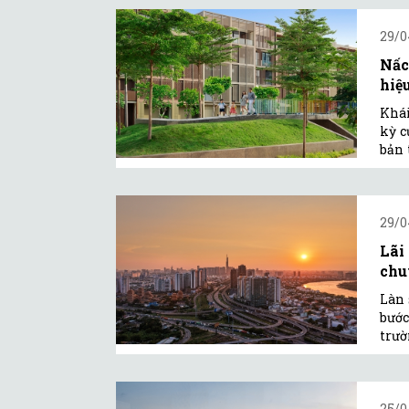
29/0
Nấc
hiệ
Khái
kỳ c
bản 
29/0
Lãi
chuy
Làn 
bước
trườ
25/0