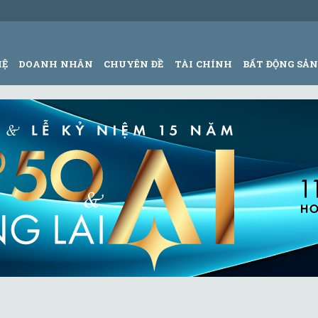
HỆ
DOANH NHÂN
CHUYÊN ĐỀ
TÀI CHÍNH
BẤT ĐỘNG SẢ