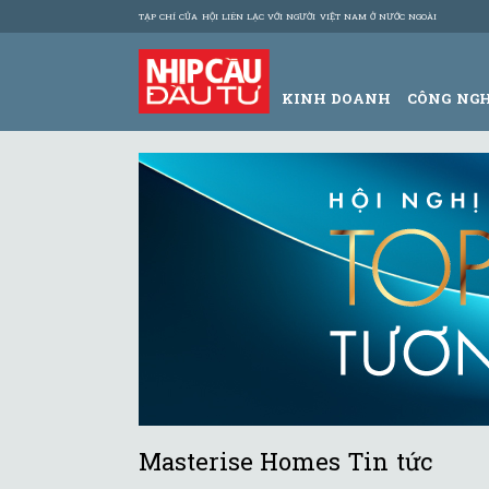
TẠP CHÍ CỦA HỘI LIÊN LẠC VỚI NGƯỜI VIỆT NAM Ở NƯỚC NGOÀI
KINH DOANH
CÔNG NG
Masterise Homes Tin tức