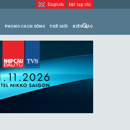
English
Đặt tạp chí
N
PHONG CÁCH SỐNG
THẾ GIỚI
KIỀU BÀO