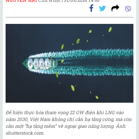
Để hiện thực hóa tham vọng 22 GW điện khí LNG vào
năm 2030, Việt Nam không chỉ cần hạ tầng cứng, mà còn
cần một “hạ tầng mềm” về ngoại giao năng lượng. Ảnh:
shutterstock.com.