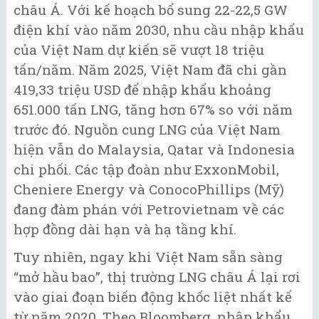
châu Á. Với kế hoạch bổ sung 22-22,5 GW
điện khí vào năm 2030, nhu cầu nhập khẩu
của Việt Nam dự kiến sẽ vượt 18 triệu
tấn/năm. Năm 2025, Việt Nam đã chi gần
419,33 triệu USD để nhập khẩu khoảng
651.000 tấn LNG, tăng hơn 67% so với năm
trước đó. Nguồn cung LNG của Việt Nam
hiện vẫn do Malaysia, Qatar và Indonesia
chi phối. Các tập đoàn như ExxonMobil,
Cheniere Energy và ConocoPhillips (Mỹ)
đang đàm phán với Petrovietnam về các
hợp đồng dài hạn và hạ tầng khí.
Tuy nhiên, ngay khi Việt Nam sẵn sàng
“mở hầu bao”, thị trường LNG châu Á lại rơi
vào giai đoạn biến động khốc liệt nhất kể
từ năm 2020. Theo Bloomberg, nhập khẩu