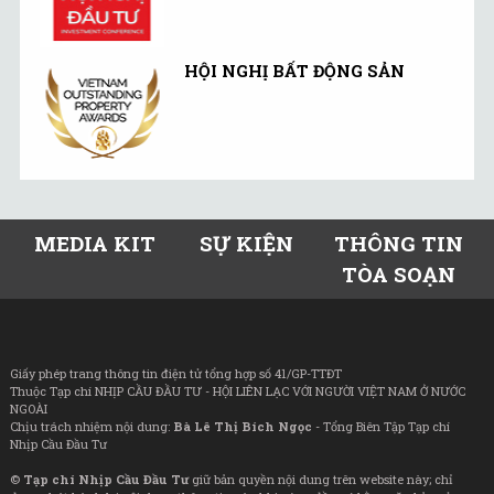
HỘI NGHỊ BẤT ĐỘNG SẢN
MEDIA KIT
SỰ KIỆN
THÔNG TIN
TÒA SOẠN
Giấy phép trang thông tin điện tử tổng hợp số 41/GP-TTĐT
Thuộc Tạp chí NHỊP CẦU ĐẦU TƯ - HỘI LIÊN LẠC VỚI NGƯỜI VIỆT NAM Ở NƯỚC
NGOÀI
Chịu trách nhiệm nội dung:
Bà Lê Thị Bích Ngọc
- Tổng Biên Tập Tạp chí
Nhịp Cầu Đầu Tư
©
Tạp chí Nhịp Cầu Đầu Tư
giữ bản quyền nội dung trên website này; chỉ