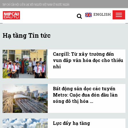
TẠP CHÍ CỦA HỘI LIÊN LẠC VỚI NGƯỜI VIỆT NAM Ở NƯỚC NGOÀI
ENGLISH
Tog
nav
Hạ tầng Tin tức
Cargill: Từ xây trường đến
vun đắp văn hóa đọc cho thiếu
nhi
Phát triển bền vững
thường phản ánh qua chỉ
Bất động sản dọc các tuyến
số về tăng trưởng kinh tế,
Metro: Cuộc đua đón đầu làn
đầu tư hạ tầng hay đổi
sóng đô thị hóa ...
mới công nghệ, nhưng
Mạng lưới Metro đang trở
quan trọng nhất vẫn là
thành động lực quan
con người.
Lực đẩy hạ tầng
trọng trong quá trình mở