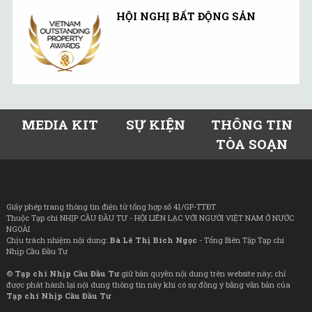
HỘI NGHỊ BẤT ĐỘNG SẢN
MEDIA KIT
SỰ KIỆN
THÔNG TIN
TÒA SOẠN
Giấy phép trang thông tin điện tử tổng hợp số 41/GP-TTĐT
Thuộc Tạp chí NHỊP CẦU ĐẦU TƯ - HỘI LIÊN LẠC VỚI NGƯỜI VIỆT NAM Ở NƯỚC
NGOÀI
Chịu trách nhiệm nội dung:
Bà Lê Thị Bích Ngọc
- Tổng Biên Tập Tạp chí
Nhịp Cầu Đầu Tư
©
Tạp chí Nhịp Cầu Đầu Tư
giữ bản quyền nội dung trên website này; chỉ
được phát hành lại nội dung thông tin này khi có sự đồng ý bằng văn bản của
Tạp chí Nhịp Cầu Đầu Tư