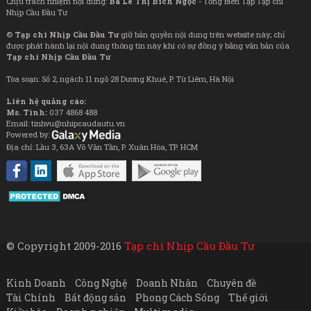
Chịu trách nhiệm nội dung:
Bà Lê Thị Bích Ngọc
- Tổng Biên Tập Tạp chí
Nhịp Cầu Đầu Tư
©
Tạp chí Nhịp Cầu Đầu Tư
giữ bản quyền nội dung trên website này; chỉ
được phát hành lại nội dung thông tin này khi có sự đồng ý bằng văn bản của
Tạp chí Nhịp Cầu Đầu Tư
Tòa soạn: Số 2, ngách 11 ngõ 28 Dương Khuê, P. Từ Liêm, Hà Nội
Liên hệ quảng cáo:
Ms. Tình:
037 4868 488
Email: tinhvu@nhipcaudautu.vn
Powered by:
Địa chỉ: Lầu 3, 63A Võ Văn Tần, P. Xuân Hòa, TP. HCM
© Copyright 2009-2016
Tạp chí Nhịp Cầu Đầu Tư
Kinh Doanh
Công Nghệ
Doanh Nhân
Chuyên đề
Tài Chính
Bất động sản
Phong Cách Sống
Thế giới