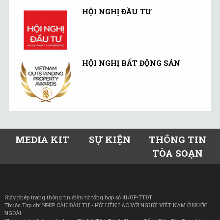
HỘI NGHỊ ĐẦU TƯ
HỘI NGHỊ BẤT ĐỘNG SẢN
MEDIA KIT
SỰ KIỆN
THÔNG TIN
TÒA SOẠN
Giấy phép trang thông tin điện tử tổng hợp số 41/GP-TTĐT
Thuộc Tạp chí NHỊP CẦU ĐẦU TƯ - HỘI LIÊN LẠC VỚI NGƯỜI VIỆT NAM Ở NƯỚC
NGOÀI