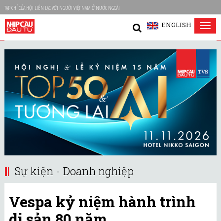
TẠP CHÍ CỦA HỘI LIÊN LẠC VỚI NGƯỜI VIỆT NAM Ở NƯỚC NGOÀI
ENGLISH
Tog
nav
Sự kiện - Doanh nghiệp
Vespa kỷ niệm hành trình
di sản 80 năm