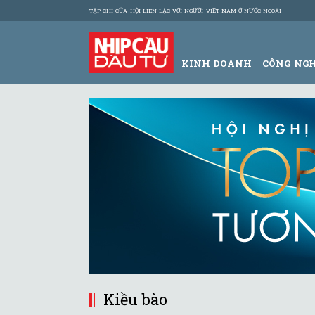
TẠP CHÍ CỦA HỘI LIÊN LẠC VỚI NGƯỜI VIỆT NAM Ở NƯỚC NGOÀI
KINH DOANH
CÔNG NG
Kiều bào