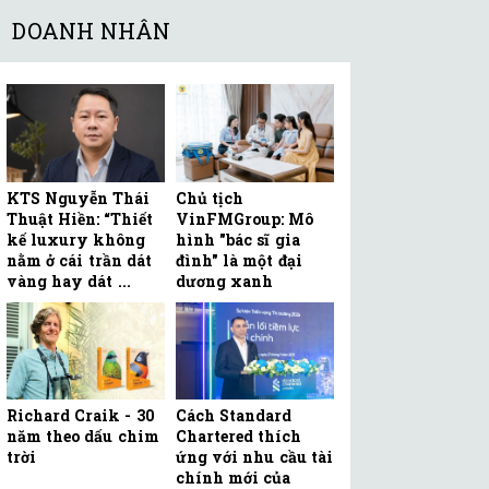
DOANH NHÂN
KTS Nguyễn Thái
Chủ tịch
Thuật Hiền: “Thiết
VinFMGroup: Mô
kế luxury không
hình "bác sĩ gia
nằm ở cái trần dát
đình" là một đại
vàng hay dát ...
dương xanh
Richard Craik - 30
Cách Standard
năm theo dấu chim
Chartered thích
trời
ứng với nhu cầu tài
chính mới của