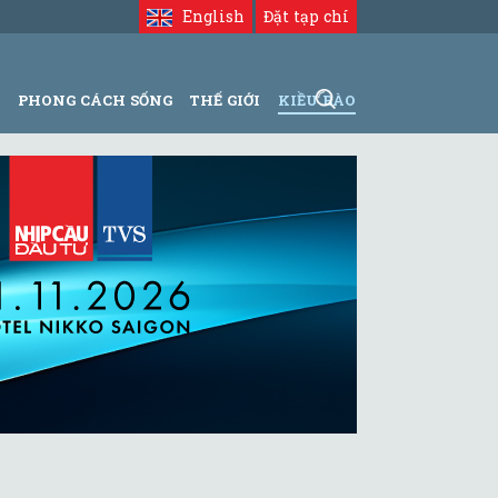
English
Đặt tạp chí
N
PHONG CÁCH SỐNG
THẾ GIỚI
KIỀU BÀO