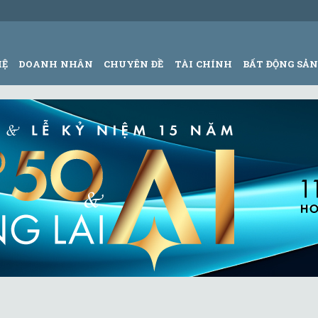
HỆ
DOANH NHÂN
CHUYÊN ĐỀ
TÀI CHÍNH
BẤT ĐỘNG SẢ