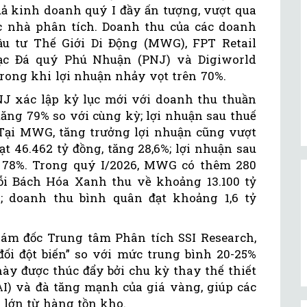
uả kinh doanh quý I đầy ấn tượng, vượt qua
c nhà phân tích. Doanh thu của các doanh
u tư Thế Giới Di Động (MWG), FPT Retail
ạc Đá quý Phú Nhuận (PNJ) và Digiworld
trong khi lợi nhuận nhảy vọt trên 70%.
J xác lập kỷ lục mới với doanh thu thuần
tăng 79% so với cùng kỳ; lợi nhuận sau thuế
. Tại MWG, tăng trưởng lợi nhuận cũng vượt
t 46.462 tỷ đồng, tăng 28,6%; lợi nhuận sau
n 78%. Trong quý I/2026, MWG có thêm 280
ỗi Bách Hóa Xanh thu về khoảng 13.100 tỷ
; doanh thu bình quân đạt khoảng 1,6 tỷ
ám đốc Trung tâm Phân tích SSI Research,
ối đột biến” so với mức trung bình 20-25%
này được thúc đẩy bởi chu kỳ thay thế thiết
 AI) và đà tăng mạnh của giá vàng, giúp các
lớn từ hàng tồn kho.