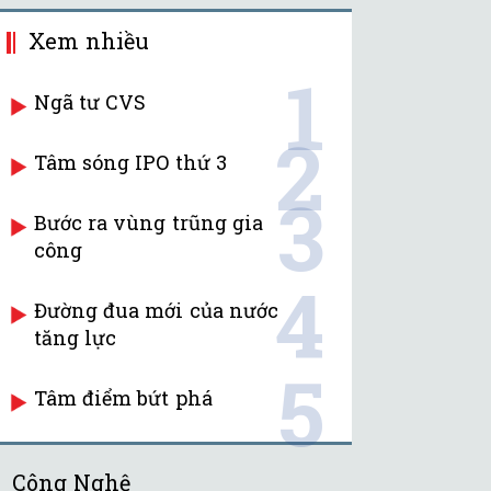
Xem nhiều
1
Ngã tư CVS
2
Tâm sóng IPO thứ 3
3
Bước ra vùng trũng gia
công
4
Đường đua mới của nước
tăng lực
5
Tâm điểm bứt phá
Công Nghệ