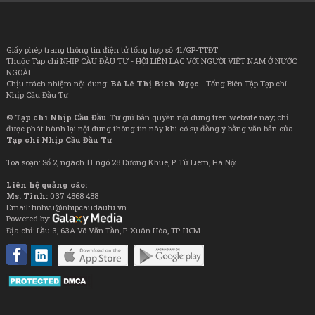
Giấy phép trang thông tin điện tử tổng hợp số 41/GP-TTĐT
Thuộc Tạp chí NHỊP CẦU ĐẦU TƯ - HỘI LIÊN LẠC VỚI NGƯỜI VIỆT NAM Ở NƯỚC
NGOÀI
Chịu trách nhiệm nội dung:
Bà Lê Thị Bích Ngọc
- Tổng Biên Tập Tạp chí
Nhịp Cầu Đầu Tư
©
Tạp chí Nhịp Cầu Đầu Tư
giữ bản quyền nội dung trên website này; chỉ
được phát hành lại nội dung thông tin này khi có sự đồng ý bằng văn bản của
Tạp chí Nhịp Cầu Đầu Tư
Tòa soạn: Số 2, ngách 11 ngõ 28 Dương Khuê, P. Từ Liêm, Hà Nội
Liên hệ quảng cáo:
Ms. Tình:
037 4868 488
Email: tinhvu@nhipcaudautu.vn
Powered by:
Địa chỉ: Lầu 3, 63A Võ Văn Tần, P. Xuân Hòa, TP. HCM