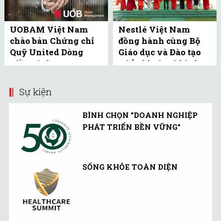
UOBAM Việt Nam
Nestlé Việt Nam
chào bán Chứng chỉ
đồng hành cùng Bộ
Quỹ United Dòng
Giáo dục và Đào tạo
Tiền Linh Hoạt
triển khai mô hình
(UMMF) ra công ...
bể bơi học đường tại
Bắc ...
Sự kiện
BÌNH CHỌN "DOANH NGHIỆP
PHÁT TRIỂN BỀN VỮNG"
SỐNG KHỎE TOÀN DIỆN