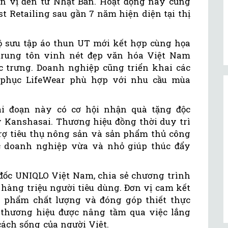
n vị đến từ Nhật Bản. Hoạt động này củng
st Retailing sau gần 7 năm hiện diện tại thị
ộ sưu tập áo thun UT mới kết hợp cùng họa
 trung tôn vinh nét đẹp văn hóa Việt Nam
 trưng. Doanh nghiệp cũng triển khai các
g phục LifeWear phù hợp với nhu cầu mùa
i đoạn này có cơ hội nhận quà tặng độc
ay Kanshasai. Thương hiệu đồng thời duy trì
ợ tiêu thụ nông sản và sản phẩm thủ công
c doanh nghiệp vừa và nhỏ giúp thúc đẩy
ốc UNIQLO Việt Nam, chia sẻ chương trình
 hàng triệu người tiêu dùng. Đơn vị cam kết
phẩm chất lượng và đóng góp thiết thực
rị thương hiệu được nâng tầm qua việc lắng
ách sống của người Việt.