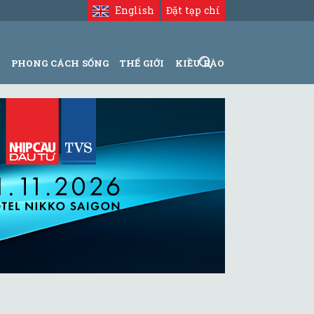
English
Đặt tạp chí
N
PHONG CÁCH SỐNG
THẾ GIỚI
KIỀU BÀO