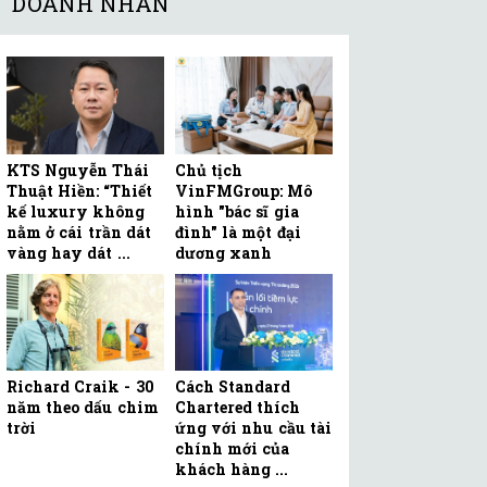
DOANH NHÂN
KTS Nguyễn Thái
Chủ tịch
Thuật Hiền: “Thiết
VinFMGroup: Mô
kế luxury không
hình "bác sĩ gia
nằm ở cái trần dát
đình" là một đại
vàng hay dát ...
dương xanh
Richard Craik - 30
Cách Standard
năm theo dấu chim
Chartered thích
trời
ứng với nhu cầu tài
chính mới của
khách hàng ...