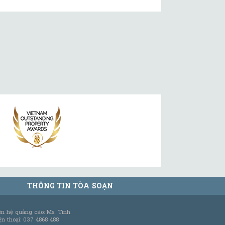
THÔNG TIN TÒA SOẠN
ên hệ quảng cáo: Ms. Tình
ện thoại: 037 4868 488