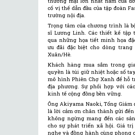
thương mại lớn nhất năm của đơ
cố vị thế dẫn đầu của tập đoàn Fa
trường nội địa.
Trọng tâm của chương trình là b
sĩ Lương Linh. Các thiết kế tập
qua những họa tiết minh họa đặc
ưu đãi đặc biệt cho dòng tran
Xuân/Hè.
Khách hàng mua sắm trong gia
quyền là túi giữ nhiệt hoặc sổ t
mô hình Phiên Chợ Xanh để hỗ tr
địa phương. Sự phối hợp với cá
kinh tế cộng đồng bền vững.
Ông Akiyama Naoki, Tổng Giám đ
là lời cảm ơn chân thành gửi đến
không ngừng mang đến các sản 
cho sự phát triển xã hội. Giá t
nghe và đồng hành cùng phong c