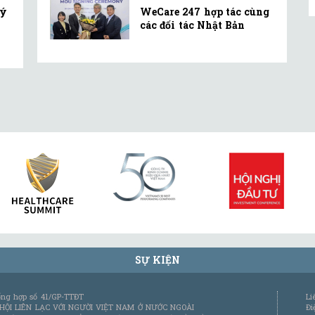
lý
WeCare 247 hợp tác cùng
các đối tác Nhật Bản
SỰ KIỆN
tổng hợp số 41/GP-TTĐT
Li
 HỘI LIÊN LẠC VỚI NGƯỜI VIỆT NAM Ở NƯỚC NGOÀI
Đi