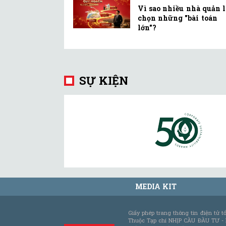
Vì sao nhiều nhà quản 
chọn những "bài toán
lớn"?
SỰ KIỆN
MEDIA KIT
Giấy phép trang thông tin điện tử 
Thuộc Tạp chí NHỊP CẦU ĐẦU TƯ -