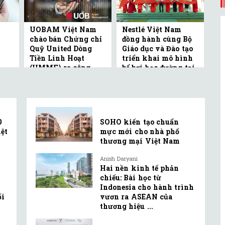
UOBAM Việt Nam
Nestlé Việt Nam
chào bán Chứng chỉ
đồng hành cùng Bộ
Quỹ United Dòng
Giáo dục và Đào tạo
Tiền Linh Hoạt
triển khai mô hình
(UMMF) ra công ...
bể bơi học đường tại
Bắc ...
0
SOHO kiến tạo chuẩn
ệt
mực mới cho nhà phố
thương mại Việt Nam
Anish Daryani
Hai nền kinh tế phản
chiếu: Bài học từ
Indonesia cho hành trình
ối
vươn ra ASEAN của
thương hiệu ...