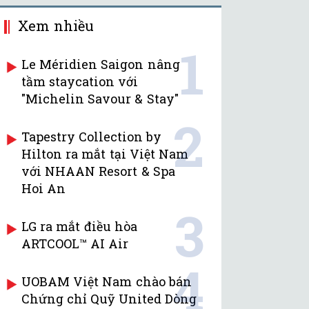
Xem nhiều
1
Le Méridien Saigon nâng
tầm staycation với
"Michelin Savour & Stay"
2
Tapestry Collection by
Hilton ra mắt tại Việt Nam
với NHAAN Resort & Spa
Hoi An
3
LG ra mắt điều hòa
ARTCOOL™ AI Air
4
UOBAM Việt Nam chào bán
Chứng chỉ Quỹ United Dòng