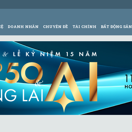
HỆ
DOANH NHÂN
CHUYÊN ĐỀ
TÀI CHÍNH
BẤT ĐỘNG SẢ