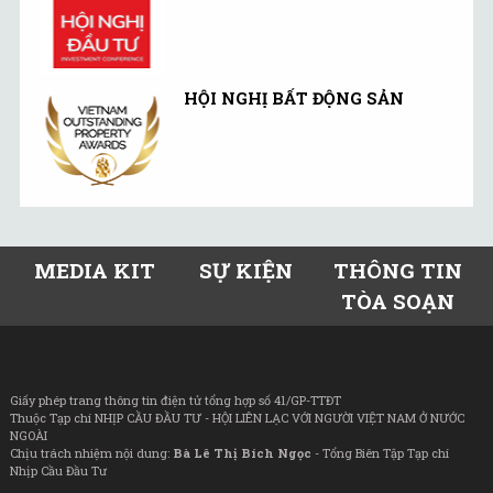
HỘI NGHỊ BẤT ĐỘNG SẢN
MEDIA KIT
SỰ KIỆN
THÔNG TIN
TÒA SOẠN
Giấy phép trang thông tin điện tử tổng hợp số 41/GP-TTĐT
Thuộc Tạp chí NHỊP CẦU ĐẦU TƯ - HỘI LIÊN LẠC VỚI NGƯỜI VIỆT NAM Ở NƯỚC
NGOÀI
Chịu trách nhiệm nội dung:
Bà Lê Thị Bích Ngọc
- Tổng Biên Tập Tạp chí
Nhịp Cầu Đầu Tư