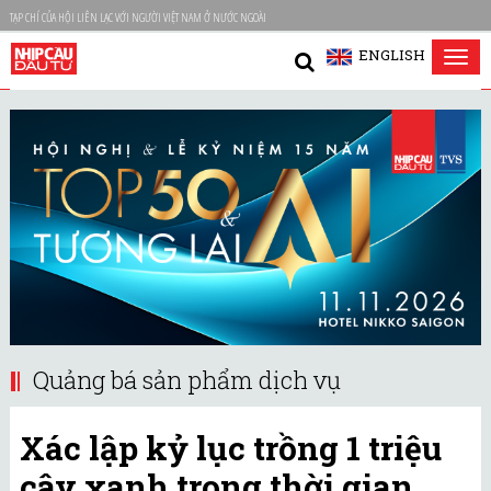
TẠP CHÍ CỦA HỘI LIÊN LẠC VỚI NGƯỜI VIỆT NAM Ở NƯỚC NGOÀI
ENGLISH
Tog
nav
Quảng bá sản phẩm dịch vụ
Xác lập kỷ lục trồng 1 triệu
cây xanh trong thời gian