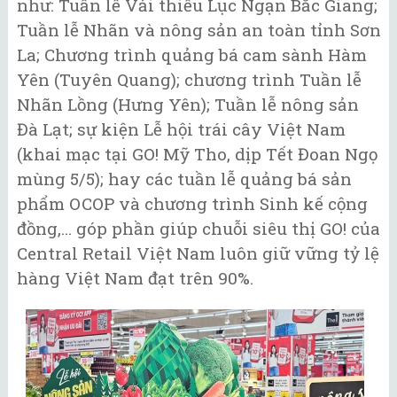
như: Tuần lễ Vải thiều Lục Ngạn Bắc Giang;
Tuần lễ Nhãn và nông sản an toàn tỉnh Sơn
La; Chương trình quảng bá cam sành Hàm
Yên (Tuyên Quang); chương trình Tuần lễ
Nhãn Lồng (Hưng Yên); Tuần lễ nông sản
Đà Lạt; sự kiện Lễ hội trái cây Việt Nam
(khai mạc tại GO! Mỹ Tho, dịp Tết Đoan Ngọ
mùng 5/5); hay các tuần lễ quảng bá sản
phẩm OCOP và chương trình Sinh kế cộng
đồng,... góp phần giúp chuỗi siêu thị GO! của
Central Retail Việt Nam luôn giữ vững tỷ lệ
hàng Việt Nam đạt trên 90%.