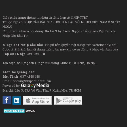
Giấy phép trang thông tin điện tử tổng hợp số 41/GP-TTĐT
Thuộc Tạp chí NHỊP CẦU ĐẦU TƯ - HỘI LIÊN LẠC VỚI NGƯỜI VIỆT NAM Ở NƯỚC
NGOÀI
Chịu trách nhiệm nội dung:
Bà Lê Thị Bích Ngọc
- Tổng Biên Tập Tạp chí
Nhịp Cầu Đầu Tư
©
Tạp chí Nhịp Cầu Đầu Tư
giữ bản quyền nội dung trên website này; chỉ
được phát hành lại nội dung thông tin này khi có sự đồng ý bằng văn bản của
Tạp chí Nhịp Cầu Đầu Tư
Tòa soạn: Số 2, ngách 11 ngõ 28 Dương Khuê, P. Từ Liêm, Hà Nội
Liên hệ quảng cáo:
Ms. Tình:
037 4868 488
Email: tinhvu@nhipcaudautu.vn
Powered by:
Địa chỉ: Lầu 3, 63A Võ Văn Tần, P. Xuân Hòa, TP. HCM