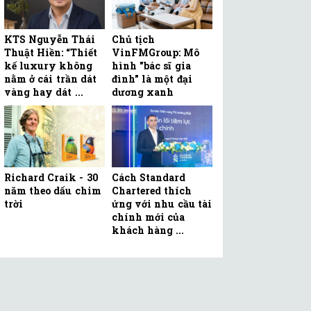
KTS Nguyễn Thái
Chủ tịch
Thuật Hiền: “Thiết
VinFMGroup: Mô
kế luxury không
hình "bác sĩ gia
nằm ở cái trần dát
đình" là một đại
vàng hay dát ...
dương xanh
Richard Craik - 30
Cách Standard
năm theo dấu chim
Chartered thích
trời
ứng với nhu cầu tài
chính mới của
khách hàng ...