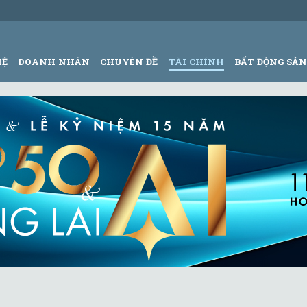
HỆ
DOANH NHÂN
CHUYÊN ĐỀ
TÀI CHÍNH
BẤT ĐỘNG SẢ