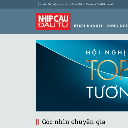
TẠP CHÍ CỦA HỘI LIÊN LẠC VỚI NGƯỜI VIỆT NAM Ở NƯỚC NGOÀI
KINH DOANH
CÔNG NG
Góc nhìn chuyên gia