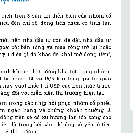
 dịch trên 3 sàn thì diễn biến của nhóm cổ
ều đến chỉ số, dòng tiền chưa có tính lan
ới nên nhà đầu tư còn dè dặt, nhà đầu tư
goại bớt bán ròng và mua ròng trở lại hoặc
ay 1 điều gì đó khác để khai mở dòng tiền”,
 thanh khoản thị trường khá tốt trong những
t là phiên 14 và 15/5 khi tổng giá trị giao
n này vượt mốc 1 tỉ USD, cao hơn mức trung
áng đối với diễn biến thị trường hiện tại.
Nam trong các nhịp hồi phục, nhóm cổ phiếu
nhóm ngân hàng và chứng khoán thường là
 dòng tiền sẽ có xu hướng lan tỏa sang các
miễn là trong bối cảnh không có yếu tố tiêu
lý thị trường.