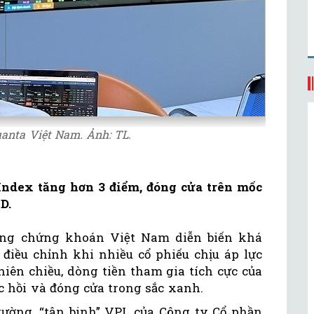
anta Việt Nam. Ảnh: TL.
-Index tăng hơn 3 điểm, đóng cửa trên mốc
D.
ường chứng khoán Việt Nam diễn biến khá
g điều chỉnh khi nhiều cổ phiếu chịu áp lực
hiên chiều, dòng tiền tham gia tích cực của
c hồi và đóng cửa trong sắc xanh.
rường, “tân binh” VPL của Công ty Cổ phần