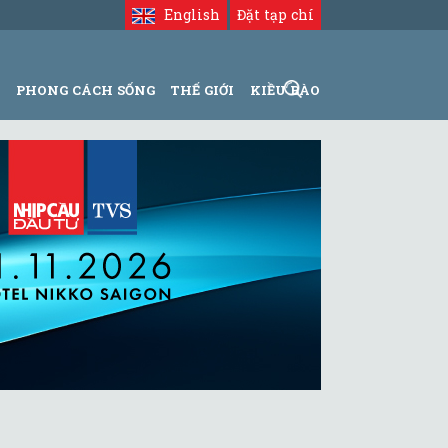
English
Đặt tạp chí
N
PHONG CÁCH SỐNG
THẾ GIỚI
KIỀU BÀO