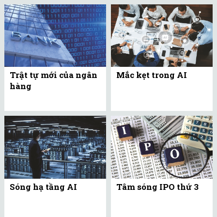
Trật tự mới của ngân
Mắc kẹt trong AI
hàng
Sóng hạ tầng AI
Tâm sóng IPO thứ 3