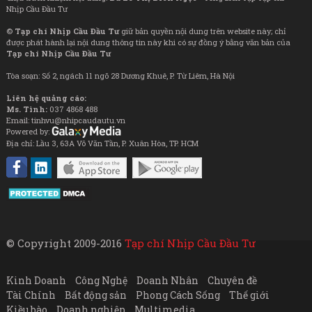
Nhịp Cầu Đầu Tư
©
Tạp chí Nhịp Cầu Đầu Tư
giữ bản quyền nội dung trên website này; chỉ
được phát hành lại nội dung thông tin này khi có sự đồng ý bằng văn bản của
Tạp chí Nhịp Cầu Đầu Tư
Tòa soạn: Số 2, ngách 11 ngõ 28 Dương Khuê, P. Từ Liêm, Hà Nội
Liên hệ quảng cáo:
Ms. Tình:
037 4868 488
Email: tinhvu@nhipcaudautu.vn
Powered by:
Địa chỉ: Lầu 3, 63A Võ Văn Tần, P. Xuân Hòa, TP. HCM
© Copyright 2009-2016
Tạp chí Nhịp Cầu Đầu Tư
Kinh Doanh
Công Nghệ
Doanh Nhân
Chuyên đề
Tài Chính
Bất động sản
Phong Cách Sống
Thế giới
Kiều bào
Doanh nghiệp
Multimedia