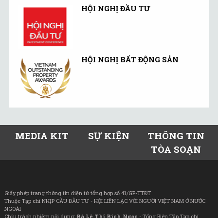
HỘI NGHỊ ĐẦU TƯ
HỘI NGHỊ BẤT ĐỘNG SẢN
MEDIA KIT
SỰ KIỆN
THÔNG TIN
TÒA SOẠN
Giấy phép trang thông tin điện tử tổng hợp số 41/GP-TTĐT
Thuộc Tạp chí NHỊP CẦU ĐẦU TƯ - HỘI LIÊN LẠC VỚI NGƯỜI VIỆT NAM Ở NƯỚC
NGOÀI
Chịu trách nhiệm nội dung:
Bà Lê Thị Bích Ngọc
- Tổng Biên Tập Tạp chí