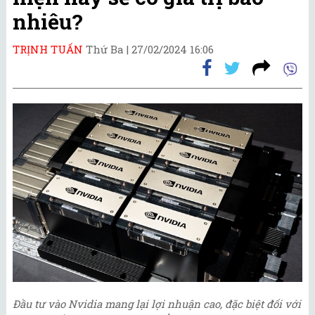
nhiêu?
TRỊNH TUẤN
Thứ Ba |
27/02/2024 16:06
Đầu tư vào Nvidia mang lại lợi nhuận cao, đặc biệt đối với