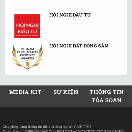
HỘI NGHỊ ĐẦU TƯ
HỘI NGHỊ BẤT ĐỘNG SẢN
MEDIA KIT
SỰ KIỆN
THÔNG TIN
TÒA SOẠN
Giấy phép trang thông tin điện tử tổng hợp số 41/GP-TTĐT
Thuộc Tạp chí NHỊP CẦU ĐẦU TƯ - HỘI LIÊN LẠC VỚI NGƯỜI VIỆT NAM Ở NƯỚC