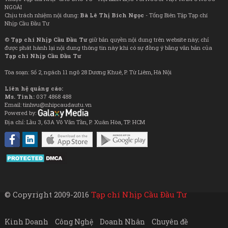
NGOÀI
Chịu trách nhiệm nội dung:
Bà Lê Thị Bích Ngọc
- Tổng Biên Tập Tạp chí
Nhịp Cầu Đầu Tư
©
Tạp chí Nhịp Cầu Đầu Tư
giữ bản quyền nội dung trên website này; chỉ
được phát hành lại nội dung thông tin này khi có sự đồng ý bằng văn bản của
Tạp chí Nhịp Cầu Đầu Tư
Tòa soạn: Số 2, ngách 11 ngõ 28 Dương Khuê, P. Từ Liêm, Hà Nội
Liên hệ quảng cáo:
Ms. Tình:
037 4868 488
Email: tinhvu@nhipcaudautu.vn
Powered by:
Địa chỉ: Lầu 3, 63A Võ Văn Tần, P. Xuân Hòa, TP. HCM
© Copyright 2009-2016
Tạp chí Nhịp Cầu Đầu Tư
Kinh Doanh
Công Nghệ
Doanh Nhân
Chuyên đề