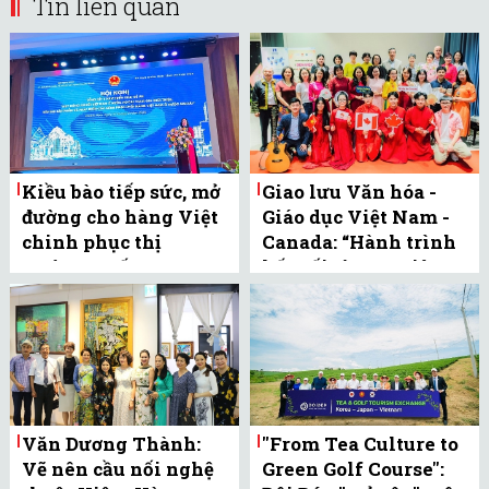
Tin liên quan
Kiều bào tiếp sức, mở
Giao lưu Văn hóa -
đường cho hàng Việt
Giáo dục Việt Nam -
chinh phục thị
Canada: “Hành trình
trường Quốc ...
kết nối từ sen Việt
đến lá phong ...
Văn Dương Thành:
"From Tea Culture to
Vẽ nên cầu nối nghệ
Green Golf Course":