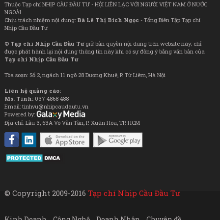
Thuộc Tạp chí NHỊP CẦU ĐẦU TƯ - HỘI LIÊN LẠC VỚI NGƯỜI VIỆT NAM Ở NƯỚC
NGOÀI
Chịu trách nhiệm nội dung:
Bà Lê Thị Bích Ngọc
- Tổng Biên Tập Tạp chí
Nhịp Cầu Đầu Tư
©
Tạp chí Nhịp Cầu Đầu Tư
giữ bản quyền nội dung trên website này; chỉ
được phát hành lại nội dung thông tin này khi có sự đồng ý bằng văn bản của
Tạp chí Nhịp Cầu Đầu Tư
Tòa soạn: Số 2, ngách 11 ngõ 28 Dương Khuê, P. Từ Liêm, Hà Nội
Liên hệ quảng cáo:
Ms. Tình:
037 4868 488
Email: tinhvu@nhipcaudautu.vn
Powered by:
Địa chỉ: Lầu 3, 63A Võ Văn Tần, P. Xuân Hòa, TP. HCM
© Copyright 2009-2016
Tạp chí Nhịp Cầu Đầu Tư
Kinh Doanh
Công Nghệ
Doanh Nhân
Chuyên đề