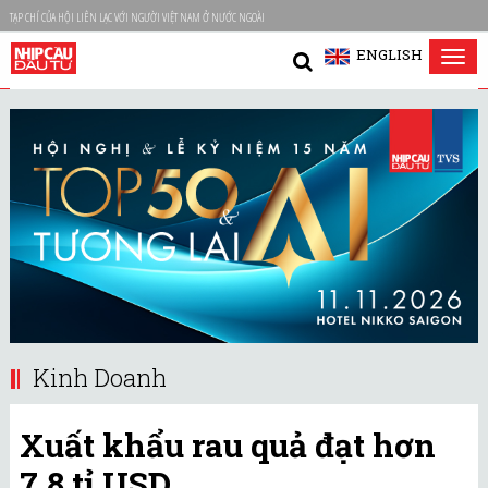
TẠP CHÍ CỦA HỘI LIÊN LẠC VỚI NGƯỜI VIỆT NAM Ở NƯỚC NGOÀI
ENGLISH
Tog
nav
Kinh Doanh
Xuất khẩu rau quả đạt hơn
7,8 tỉ USD