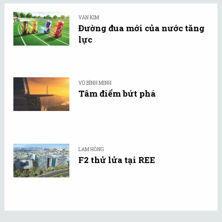
VĂN KIM
Đường đua mới của nước tăng
lực
VŨ BÌNH MINH
Tâm điểm bứt phá
LAM HỒNG
F2 thử lửa tại REE