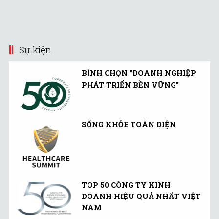
Nữ CEO dự định chuyển đổi Yahoo thành
dựng trải nghiệm người
một cổng nội dung cho di động với tính cá
dùng ngay từ bước đầu
nhân hóa cao nhằm định hướng trải
tiên là giao tiếp mang
nghiệm cho người dùng và dòng tiền bỏ
tính cá nhân hóa.
Sự kiện
ra.
BÌNH CHỌN "DOANH NGHIỆP
PHÁT TRIỂN BỀN VỮNG"
SỐNG KHỎE TOÀN DIỆN
TOP 50 CÔNG TY KINH
DOANH HIỆU QUẢ NHẤT VIỆT
NAM