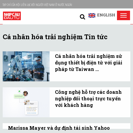
TẠP CHÍ CỦA HỘI LIÊN LẠC VỚI NGƯỜI VIỆT NAM Ở NƯỚC NGOÀI
ENGLISH
Tog
nav
Cá nhân hóa trải nghiệm Tin tức
Cá nhân hóa trải nghiệm sử
dụng thiết bị điện tử với giải
pháp từ Taiwan ...
Xu hướng “công nghệ cá
nhân hóa”, nơi thiết bị
Công nghệ hỗ trợ các doanh
không chỉ phục vụ mà
nghiệp đối thoại trực tuyến
còn phản ánh phong
với khách hàng
cách và nhu cầu riêng
Sản phẩm mới của
của người dùng.
Infobip đáp ứng các nhu
Marissa Mayer và dự định tái sinh Yahoo
cầu trong hành trình xây