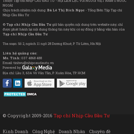
Thuộc Tạp chí NHỊP CẦU ĐẦU TƯ - HỘI LIÊN LẠC VỚI NGƯỜI VIỆT NAM Ở NƯỚC
NGOÀI
Chịu trách nhiệm nội dung:
Bà Lê Thị Bích Ngọc
- Tổng Biên Tập Tạp chí
Nhịp Cầu Đầu Tư
©
Tạp chí Nhịp Cầu Đầu Tư
giữ bản quyền nội dung trên website này; chỉ
được phát hành lại nội dung thông tin này khi có sự đồng ý bằng văn bản của
Tạp chí Nhịp Cầu Đầu Tư
Tòa soạn: Số 2, ngách 11 ngõ 28 Dương Khuê, P. Từ Liêm, Hà Nội
Liên hệ quảng cáo:
Ms. Tình:
037 4868 488
Email: tinhvu@nhipcaudautu.vn
Powered by:
Địa chỉ: Lầu 3, 63A Võ Văn Tần, P. Xuân Hòa, TP. HCM
© Copyright 2009-2016
Tạp chí Nhịp Cầu Đầu Tư
Kinh Doanh
Công Nghệ
Doanh Nhân
Chuyên đề