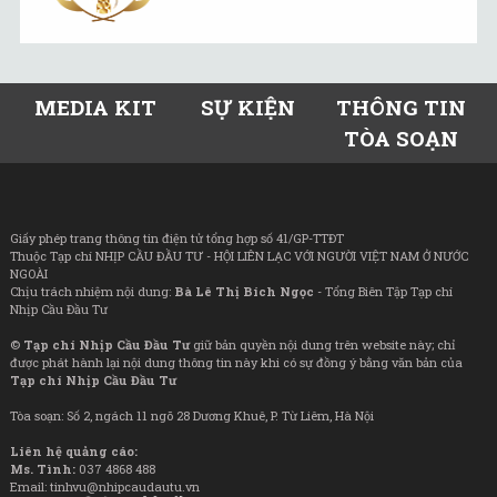
MEDIA KIT
SỰ KIỆN
THÔNG TIN
TÒA SOẠN
Giấy phép trang thông tin điện tử tổng hợp số 41/GP-TTĐT
Thuộc Tạp chí NHỊP CẦU ĐẦU TƯ - HỘI LIÊN LẠC VỚI NGƯỜI VIỆT NAM Ở NƯỚC
NGOÀI
Chịu trách nhiệm nội dung:
Bà Lê Thị Bích Ngọc
- Tổng Biên Tập Tạp chí
Nhịp Cầu Đầu Tư
©
Tạp chí Nhịp Cầu Đầu Tư
giữ bản quyền nội dung trên website này; chỉ
được phát hành lại nội dung thông tin này khi có sự đồng ý bằng văn bản của
Tạp chí Nhịp Cầu Đầu Tư
Tòa soạn: Số 2, ngách 11 ngõ 28 Dương Khuê, P. Từ Liêm, Hà Nội
Liên hệ quảng cáo:
Ms. Tình:
037 4868 488
Email: tinhvu@nhipcaudautu.vn