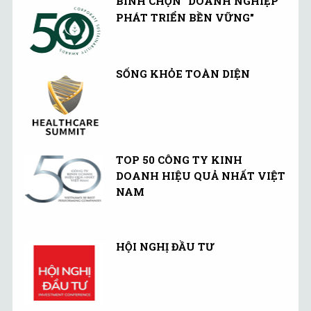
BÌNH CHỌN "DOANH NGHIỆP
PHÁT TRIỂN BỀN VỮNG"
SỐNG KHỎE TOÀN DIỆN
TOP 50 CÔNG TY KINH
DOANH HIỆU QUẢ NHẤT VIỆT
NAM
HỘI NGHỊ ĐẦU TƯ