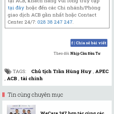
tại ACB, khách hàng vui lòng truy cập
tại đây
hoặc đến các Chi nhánh/Phòng
giao dịch ACB gần nhất hoặc Contact
Center 24/7:
028 38 247 247
.
f | Chia sẻ bài viết
Theo dõi
Nhịp Cầu Đầu Tư
TAGS:
Chủ tịch Trần Hùng Huy
,
APEC
,
ACB
,
tài chính
Tin cùng chuyên mục
WeCare 247 hợp tác cùng các