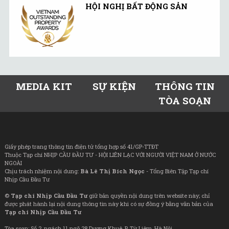
HỘI NGHỊ BẤT ĐỘNG SẢN
MEDIA KIT
SỰ KIỆN
THÔNG TIN
TÒA SOẠN
Giấy phép trang thông tin điện tử tổng hợp số 41/GP-TTĐT
Thuộc Tạp chí NHỊP CẦU ĐẦU TƯ - HỘI LIÊN LẠC VỚI NGƯỜI VIỆT NAM Ở NƯỚC
NGOÀI
Chịu trách nhiệm nội dung:
Bà Lê Thị Bích Ngọc
- Tổng Biên Tập Tạp chí
Nhịp Cầu Đầu Tư
©
Tạp chí Nhịp Cầu Đầu Tư
giữ bản quyền nội dung trên website này; chỉ
được phát hành lại nội dung thông tin này khi có sự đồng ý bằng văn bản của
Tạp chí Nhịp Cầu Đầu Tư
Tòa soạn: Số 2, ngách 11 ngõ 28 Dương Khuê, P. Từ Liêm, Hà Nội