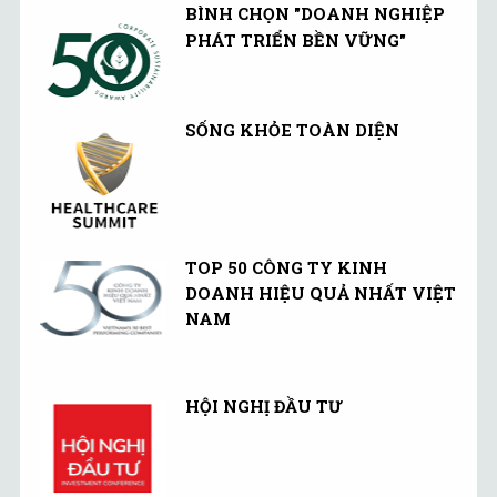
và tại Việt Nam.
BÌNH CHỌN "DOANH NGHIỆP
PHÁT TRIỂN BỀN VỮNG"
SỐNG KHỎE TOÀN DIỆN
TOP 50 CÔNG TY KINH
DOANH HIỆU QUẢ NHẤT VIỆT
NAM
HỘI NGHỊ ĐẦU TƯ