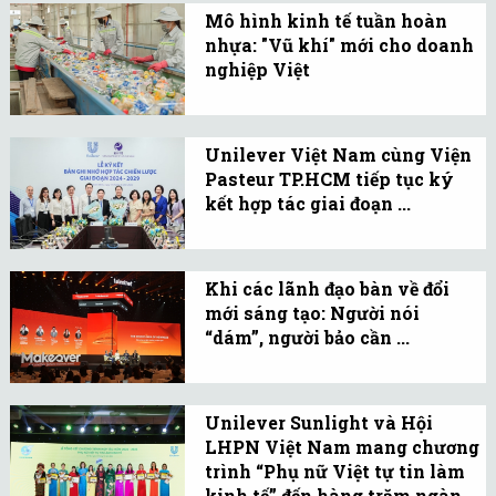
tưởng vào sự hợp tác bền
Mô hình kinh tế tuần hoàn
nhằm đồng hành cùng
vững.
nhựa: "Vũ khí" mới cho doanh
người dân miền Bắc đang
nghiệp Việt
chịu ảnh hưởng nặng nề
Mô hình kinh tế tuần
bởi bão Yagi.
hoàn tái chế rác thải
Unilever Việt Nam cùng Viện
nhựa nổi lên như một
Pasteur TP.HCM tiếp tục ký
giải pháp hiệu quả, mang
kết hợp tác giai đoạn ...
lại nhiều lợi ích cho
Ký kết nhằm góp phần
doanh nghiệp và các bên
thực hiện cam kết của
liên quan.
Khi các lãnh đạo bàn về đổi
Unilever trong công tác
mới sáng tạo: Người nói
phát triển bền vững, góp
“dám”, người bảo cần ...
phần cải thiện điều kiện
"Dám", "sự bền bỉ", "lo" và
vệ sinh, sức khỏe cho
"nghĩ kỹ" là bốn từ khoá
người Việt.
Unilever Sunlight và Hội
mà các nhà lãnh đạo tập
LHPN Việt Nam mang chương
đoàn đúc kết cho một
trình “Phụ nữ Việt tự tin làm
cuộc đổi mới doanh
kinh tế” đến hàng trăm ngàn