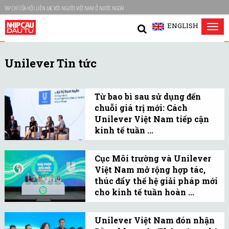
TẠP CHÍ CỦA HỘI LIÊN LẠC VỚI NGƯỜI VIỆT NAM Ở NƯỚC NGOÀI
ENGLISH
Tog
nav
Unilever Tin tức
Từ bao bì sau sử dụng đến
chuỗi giá trị mới: Cách
Unilever Việt Nam tiếp cận
kinh tế tuần ...
Đổi mới sáng tạo luôn
được xem là "linh hồn"
Cục Môi trường và Unilever
Việt Nam mở rộng hợp tác,
trong mọi quyết sách của
thúc đẩy thế hệ giải pháp mới
doanh nghiệp.
cho kinh tế tuần hoàn ...
Sự kiện đánh dấu bước
mở rộng hợp tác công - tư
Unilever Việt Nam đón nhận