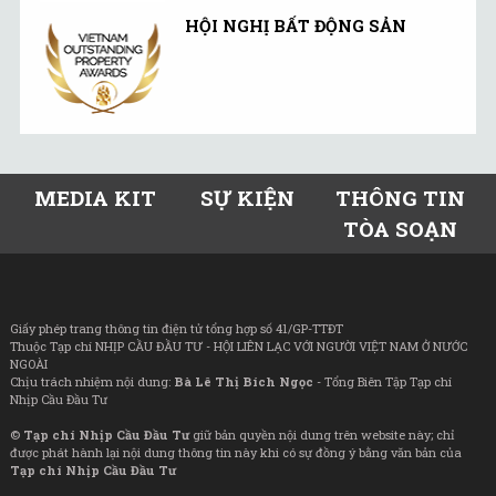
HỘI NGHỊ BẤT ĐỘNG SẢN
MEDIA KIT
SỰ KIỆN
THÔNG TIN
TÒA SOẠN
Giấy phép trang thông tin điện tử tổng hợp số 41/GP-TTĐT
Thuộc Tạp chí NHỊP CẦU ĐẦU TƯ - HỘI LIÊN LẠC VỚI NGƯỜI VIỆT NAM Ở NƯỚC
NGOÀI
Chịu trách nhiệm nội dung:
Bà Lê Thị Bích Ngọc
- Tổng Biên Tập Tạp chí
Nhịp Cầu Đầu Tư
©
Tạp chí Nhịp Cầu Đầu Tư
giữ bản quyền nội dung trên website này; chỉ
được phát hành lại nội dung thông tin này khi có sự đồng ý bằng văn bản của
Tạp chí Nhịp Cầu Đầu Tư