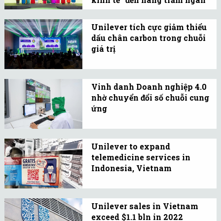
nghiệp hiệu quả.
phụ nữ nông ...
Unilever cùng Hội Liên
hiệp Phụ nữ Việt Nam
Unilever tích cực giảm thiểu
dấu chân carbon trong chuỗi
thực hiện cam kết trong
giá trị
chương trình hợp tác dài
Unilever Việt Nam đã
hạn nhằm thúc đẩy trao
sớm đạt mục tiêu phát
quyền cho phụ nữ.
Vinh danh Doanh nghiệp 4.0
thải ròng bằng “0” trong
nhờ chuyển đổi số chuỗi cung
toàn bộ hoạt động vận
ứng
hành nội bộ từ năm 2021.
Unilever ghi dấu ấn nhờ
vào các dự án chuyển đổi
Unilever to expand
số thành công, tiêu biểu,
telemedicine services in
có định hướng tương lai
Indonesia, Vietnam
trong việc xây dựng nhà
British consumer goods
máy thông minh.
giant Unilever is
Unilever sales in Vietnam
expanding free
exceed $1.1 bln in 2022