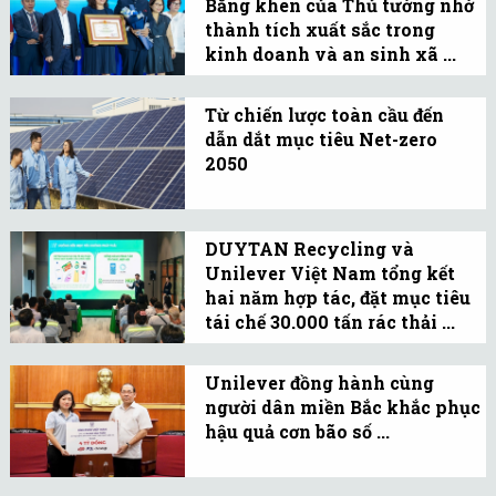
Bằng khen của Thủ tướng nhờ
nhằm thúc đẩy kinh tế
thành tích xuất sắc trong
tuần hoàn nhựa tại Việt
kinh doanh và an sinh xã ...
Nam, tiếp nối nền tảng
Công ty TNHH Quốc tế
hợp tác từ năm 2020.
Unilever Việt Nam vừa
Từ chiến lược toàn cầu đến
dẫn dắt mục tiêu Net-zero
vinh dự đón nhận Bằng
2050
khen của Thủ tướng
Những thách thức về môi
Chính phủ cho những
trường và địa chính trị
đóng góp nổi bật giai
DUYTAN Recycling và
ngày càng rõ nét, đòi hỏi
đoạn 2020-2025.
Unilever Việt Nam tổng kết
sự hợp tác đa phương và
hai năm hợp tác, đặt mục tiêu
gắn kết chặt chẽ giữa các
tái chế 30.000 tấn rác thải ...
bên.
Với những thành tựu
đáng ghi nhận và chiến
Unilever đồng hành cùng
người dân miền Bắc khắc phục
lược hành động rõ ràng,
hậu quả cơn bão số ...
DUYTAN Recycling và
Gói hỗ trợ của Unilever có
Unilever Việt Nam tin
tổng trị giá hơn 8 tỉ đồng,