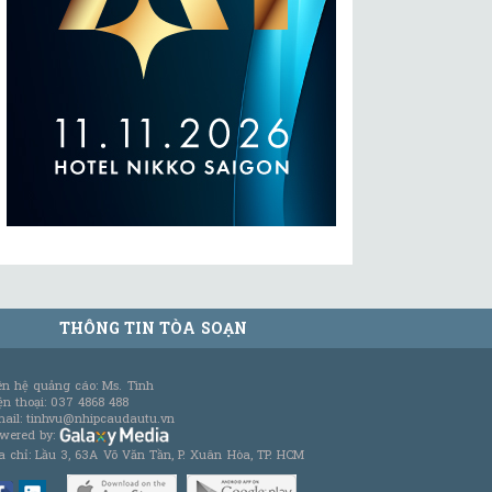
THÔNG TIN TÒA SOẠN
ên hệ quảng cáo: Ms. Tình
ện thoại: 037 4868 488
ail: tinhvu@nhipcaudautu.vn
wered by:
a chỉ: Lầu 3, 63A Võ Văn Tần, P. Xuân Hòa, TP. HCM