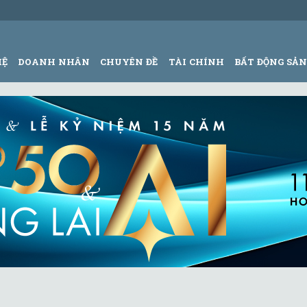
HỆ
DOANH NHÂN
CHUYÊN ĐỀ
TÀI CHÍNH
BẤT ĐỘNG SẢ