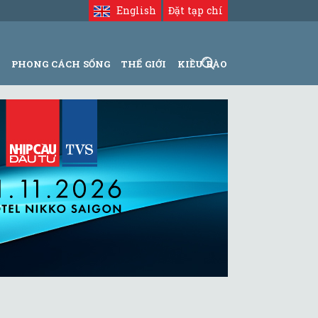
English
Đặt tạp chí
N
PHONG CÁCH SỐNG
THẾ GIỚI
KIỀU BÀO