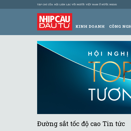
TẠP CHÍ CỦA HỘI LIÊN LẠC VỚI NGƯỜI VIỆT NAM Ở NƯỚC NGOÀI
KINH DOANH
CÔNG NG
Đường sắt tốc độ cao Tin tức