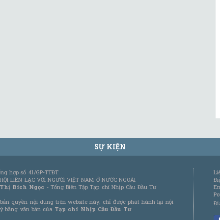
SỰ KIỆN
tổng hợp số 41/GP-TTĐT
Li
 HỘI LIÊN LẠC VỚI NGƯỜI VIỆT NAM Ở NƯỚC NGOÀI
Đi
 Thị Bích Ngọc
- Tổng Biên Tập Tạp chí Nhịp Cầu Đầu Tư
Em
Po
bản quyền nội dung trên website này; chỉ được phát hành lại nội
Đị
 ý bằng văn bản của
Tạp chí Nhịp Cầu Đầu Tư