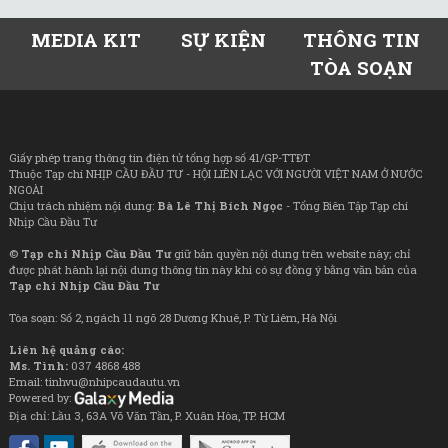
MEDIA KIT
SỰ KIỆN
THÔNG TIN
TÒA SOẠN
Giấy phép trang thông tin điện tử tổng hợp số 41/GP-TTĐT
Thuộc Tạp chí NHỊP CẦU ĐẦU TƯ - HỘI LIÊN LẠC VỚI NGƯỜI VIỆT NAM Ở NƯỚC
NGOÀI
Chịu trách nhiệm nội dung:
Bà Lê Thị Bích Ngọc
- Tổng Biên Tập Tạp chí
Nhịp Cầu Đầu Tư
©
Tạp chí Nhịp Cầu Đầu Tư
giữ bản quyền nội dung trên website này; chỉ
được phát hành lại nội dung thông tin này khi có sự đồng ý bằng văn bản của
Tạp chí Nhịp Cầu Đầu Tư
Tòa soạn: Số 2, ngách 11 ngõ 28 Dương Khuê, P. Từ Liêm, Hà Nội
Liên hệ quảng cáo:
Ms. Tình:
037 4868 488
Email: tinhvu@nhipcaudautu.vn
Powered by:
Địa chỉ: Lầu 3, 63A Võ Văn Tần, P. Xuân Hòa, TP. HCM