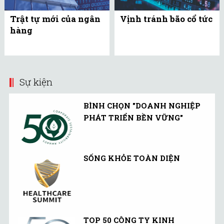
Trật tự mới của ngân
Vịnh tránh bão cổ tức
hàng
Sự kiện
BÌNH CHỌN "DOANH NGHIỆP
PHÁT TRIỂN BỀN VỮNG"
SỐNG KHỎE TOÀN DIỆN
TOP 50 CÔNG TY KINH