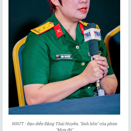
NSƯT - Đạo diễn Đặng Thái Huyền, "linh hồn" của phim
"Mưa đỏ"