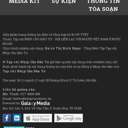
MEDIA KIT
SỰ KIỆN
THÔNG TIN
TÒA SOẠN
Giấy phép trang thông tin điện tử tổng hợp số 41/GP-TTĐT
Thuộc Tạp chí NHỊP CẦU ĐẦU TƯ - HỘI LIÊN LẠC VỚI NGƯỜI VIỆT NAM Ở NƯỚC
NGOÀI
Chịu trách nhiệm nội dung:
Bà Lê Thị Bích Ngọc
- Tổng Biên Tập Tạp chí
Nhịp Cầu Đầu Tư
©
Tạp chí Nhịp Cầu Đầu Tư
giữ bản quyền nội dung trên website này; chỉ
được phát hành lại nội dung thông tin này khi có sự đồng ý bằng văn bản của
Tạp chí Nhịp Cầu Đầu Tư
Tòa soạn: Số 2, ngách 11 ngõ 28 Dương Khuê, P. Từ Liêm, Hà Nội
Liên hệ quảng cáo:
Ms. Tình:
037 4868 488
Email: tinhvu@nhipcaudautu.vn
Powered by:
Địa chỉ: Lầu 3, 63A Võ Văn Tần, P. Xuân Hòa, TP. HCM