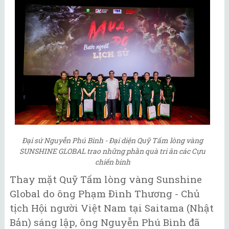
Đại sứ Nguyễn Phú Bình - Đại diện Quỹ Tấm lòng vàng
SUNSHINE GLOBAL trao những phần quà tri ân các Cựu
chiến binh
Thay mặt Quỹ Tấm lòng vàng Sunshine
Global do ông Phạm Đình Thương - Chủ
tịch Hội người Việt Nam tại Saitama (Nhật
Bản) sáng lập, ông Nguyễn Phú Bình đã