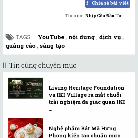
f | Chia sẻ bài viết
Theo dõi
Nhịp Cầu Đầu Tư
TAGS:
YouTube
,
nội dung
,
dịch vụ
,
quảng cáo
,
sáng tạo
Tin cùng chuyên mục
Living Heritage Foundation
và IKI Village ra mắt chuỗi
trải nghiệm đa giác quan IKI
...
Nghệ phẩm Bát Mã Hưng
Phong kiến tạo chuẩn mực