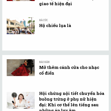
giao tế hiện đại
HÀ CÚC
Hộ chiếu lụa là
BẢO HÂN
Mở thêm cánh cửa cho nhạc
cổ điển
Hội chứng nội tiết chuyển hóa
buồng trứng ở phụ nữ hiện
đại: Khi cơ thể lên tiếng sau
những áp lực âm ...