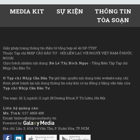
MEDIA KIT
SỰ KIỆN
THÔNG TIN
TÒA SOẠN
Giấy phép trang thông tin điện tử tổng hợp số 41/GP-TTĐT
Thuộc Tạp chí NHỊP CẦU ĐẦU TƯ - HỘI LIÊN LẠC VỚI NGƯỜI VIỆT NAM Ở NƯỚC
NGOÀI
Chịu trách nhiệm nội dung:
Bà Lê Thị Bích Ngọc
- Tổng Biên Tập Tạp chí
Nhịp Cầu Đầu Tư
©
Tạp chí Nhịp Cầu Đầu Tư
giữ bản quyền nội dung trên website này; chỉ
được phát hành lại nội dung thông tin này khi có sự đồng ý bằng văn bản của
Tạp chí Nhịp Cầu Đầu Tư
Tòa soạn: Số 2, ngách 11 ngõ 28 Dương Khuê, P. Từ Liêm, Hà Nội
Liên hệ quảng cáo:
Ms. Tình:
037 4868 488
Email: tinhvu@nhipcaudautu.vn
Powered by:
Địa chỉ: Lầu 3, 63A Võ Văn Tần, P. Xuân Hòa, TP. HCM