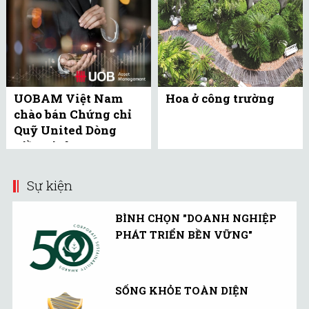
UOBAM Việt Nam
Hoa ở công trường
chào bán Chứng chỉ
Quỹ United Dòng
Tiền Linh Hoạt
(UMMF) ra công ...
Sự kiện
BÌNH CHỌN "DOANH NGHIỆP
PHÁT TRIỂN BỀN VỮNG"
SỐNG KHỎE TOÀN DIỆN