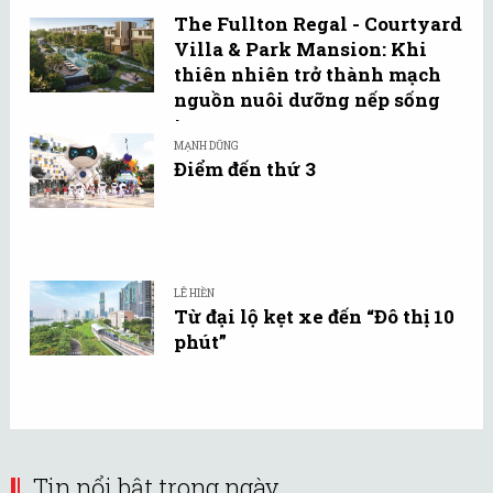
The Fullton Regal - Courtyard
Villa & Park Mansion: Khi
thiên nhiên trở thành mạch
nguồn nuôi dưỡng nếp sống
tự ...
MẠNH DŨNG
Điểm đến thứ 3
LÊ HIỀN
Từ đại lộ kẹt xe đến “Đô thị 10
phút”
Tin nổi bật trong ngày