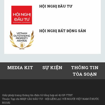
HỘI NGHỊ ĐẦU TƯ
HỘI NGHỊ BẤT ĐỘNG SẢN
MEDIA KIT
SỰ KIỆN
THÔNG TIN
TÒA SOẠN
Giấy phép trang thông tin điện tử tổng hợp số 41/GP-TTĐT
Thuộc Tạp chí NHỊP CẦU ĐẦU TƯ - HỘI LIÊN LẠC VỚI NGƯỜI VIỆT NAM Ở NƯỚC
NGOÀI