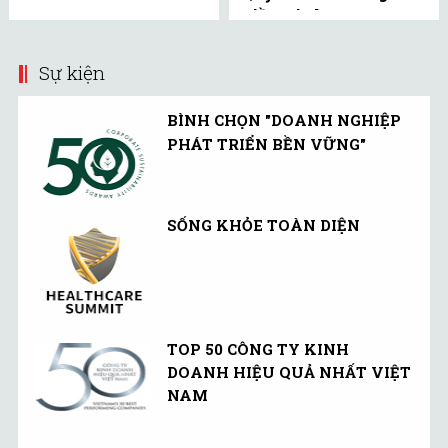
Tiền Linh Hoạt
(UMMF) ra công ...
Sự kiện
BÌNH CHỌN "DOANH NGHIỆP
PHÁT TRIỂN BỀN VỮNG"
SỐNG KHỎE TOÀN DIỆN
TOP 50 CÔNG TY KINH
DOANH HIỆU QUẢ NHẤT VIỆT
NAM