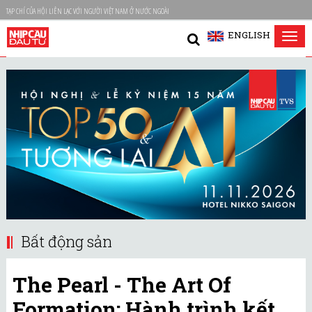
TẠP CHÍ CỦA HỘI LIÊN LẠC VỚI NGƯỜI VIỆT NAM Ở NƯỚC NGOÀI
ENGLISH
Tog
nav
Bất động sản
The Pearl - The Art Of
Formation: Hành trình kết