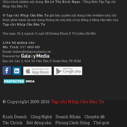
Chịu trách nhiệm nội dung:
Bà Lê Thị Bích Ngọc
- Tổng Biên Tập Tạp chí
Nhịp Cầu Đầu Tư
©
Tạp chí Nhịp Cầu Đầu Tư
giữ bản quyền nội dung trên website này; chỉ
được phát hành lại nội dung thông tin này khi có sự đồng ý bằng văn bản của
Tạp chí Nhịp Cầu Đầu Tư
Tòa soạn: Số 2, ngách 11 ngõ 28 Dương Khuê, P. Từ Liêm, Hà Nội
Liên hệ quảng cáo:
Ms. Tình:
037 4868 488
Email: tinhvu@nhipcaudautu.vn
Powered by:
Địa chỉ: Lầu 3, 63A Võ Văn Tần, P. Xuân Hòa, TP. HCM
© Copyright 2009-2016
Tạp chí Nhịp Cầu Đầu Tư
Kinh Doanh
Công Nghệ
Doanh Nhân
Chuyên đề
Tài Chính
Bất động sản
Phong Cách Sống
Thế giới