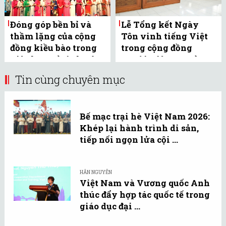
Đóng góp bền bỉ và
Lễ Tổng kết Ngày
thầm lặng của cộng
Tôn vinh tiếng Việt
đồng kiều bào trong
trong cộng đồng
việc lan toả tình yêu
người Việt Nam ở
tiếng ...
nước ngoài năm ...
Tin cùng chuyên mục
Bế mạc trại hè Việt Nam 2026:
Khép lại hành trình di sản,
tiếp nối ngọn lửa cội ...
HÂN NGUYỄN
Việt Nam và Vương quốc Anh
thúc đẩy hợp tác quốc tế trong
giáo dục đại ...