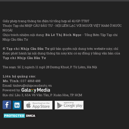
Giấy phép trang thông tin điện tử tổng hợp số 41/GP-TTĐT
Thuộc Tạp chí NHỊP CẦU ĐẦU TƯ - HỘI LIÊN LẠC VỚI NGƯỜI VIỆT NAM Ở NƯỚC
NGOÀI
Chịu trách nhiệm nội dung:
Bà Lê Thị Bích Ngọc
- Tổng Biên Tập Tạp chí
Nhịp Cầu Đầu Tư
©
Tạp chí Nhịp Cầu Đầu Tư
giữ bản quyền nội dung trên website này; chỉ
được phát hành lại nội dung thông tin này khi có sự đồng ý bằng văn bản của
Tạp chí Nhịp Cầu Đầu Tư
Tòa soạn: Số 2, ngách 11 ngõ 28 Dương Khuê, P. Từ Liêm, Hà Nội
Liên hệ quảng cáo:
Ms. Tình:
037 4868 488
Email: tinhvu@nhipcaudautu.vn
Powered by:
Địa chỉ: Lầu 3, 63A Võ Văn Tần, P. Xuân Hòa, TP. HCM