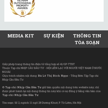
MEDIA KIT
SỰ KIỆN
THÔNG TIN
TÒA SOẠN
Giấy phép trang thông tin điện tử tổng hợp số 41/GP-TTĐT
Thuộc Tạp chí NHỊP CẦU ĐẦU TƯ - HỘI LIÊN LẠC VỚI NGƯỜI VIỆT NAM Ở NƯỚC
NGOÀI
Chịu trách nhiệm nội dung:
Bà Lê Thị Bích Ngọc
- Tổng Biên Tập Tạp chí
Nhịp Cầu Đầu Tư
©
Tạp chí Nhịp Cầu Đầu Tư
giữ bản quyền nội dung trên website này; chỉ
được phát hành lại nội dung thông tin này khi có sự đồng ý bằng văn bản của
Tạp chí Nhịp Cầu Đầu Tư
Tòa soạn: Số 2, ngách 11 ngõ 28 Dương Khuê, P. Từ Liêm, Hà Nội