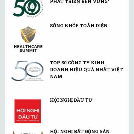
PHÁT TRIỂN BỀN VỮNG"
SỐNG KHỎE TOÀN DIỆN
TOP 50 CÔNG TY KINH
DOANH HIỆU QUẢ NHẤT VIỆT
NAM
HỘI NGHỊ ĐẦU TƯ
HỘI NGHỊ BẤT ĐỘNG SẢN