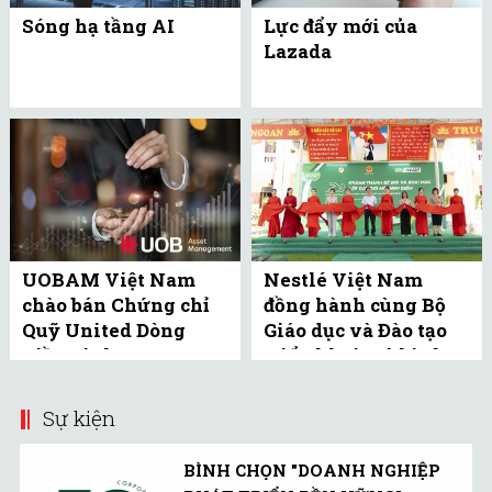
Sóng hạ tầng AI
Lực đẩy mới của
Lazada
UOBAM Việt Nam
Nestlé Việt Nam
chào bán Chứng chỉ
đồng hành cùng Bộ
Quỹ United Dòng
Giáo dục và Đào tạo
Tiền Linh Hoạt
triển khai mô hình
(UMMF) ra công ...
bể bơi học đường tại
Bắc ...
Sự kiện
BÌNH CHỌN "DOANH NGHIỆP